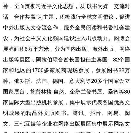
神，全面贯彻习近平文化思想，以“以书为媒 交流对
学术中国
乡村振兴
银龄
溯源中国
话 合作共赢”为主题，积极践行全球文明倡议，促进
城市
旅游
能源
会展
中外出版人文交流合作，服务全民阅读和书香社会建
彩票
娱乐
时尚
悦读
设，为社会主义文化强国建设注入出版动力。图博会
展览面积6万平方米，分为国内出版、海外出版、网络
公益
一带一路
亚太网
上市公司
出版等展区，阿拉伯联合酋长国担任主宾国。82个国
文化产业
家和地区的1700多家展商现场参展，参展图书22万
种。俄罗斯、法国、德国、意大利等20多个国家设立
地方频道
国家展台，施普林格·自然、企鹅兰登书屋、圣智等30
北京
天津
河北
山西
家国际大型出版机构参展，集中展示代表各国优秀文
辽宁
吉林
上海
江苏
明成果的精品外文版图书。腾讯、抖音、网易、阅
浙江
安徽
福建
江西
文、三七互娱等企业在网络出版展区集中展示网络文