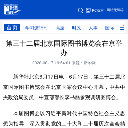
手机版
网站无障碍
PC版本
网站地图
首页
学习进行时
高层
时政
人事
国际
财
第三十二届北京国际图书博览会在京举
学习进行时
高层
时政
人事
办
国际
财经
网评
港澳
2026-06-17 19:54:01
来源：新华网
台湾
思客智库
全球连线
教育
新华社北京6月17日电 6月17日，第三十二届北
科技
科创
量子
体育
京国际图书博览会在北京国家会议中心开幕，中共中
文化
书画
健康
军事
央政治局委员、中宣部部长李书磊参观调研图博会。
访谈
视频
图片
政务
本届图博会以习近平新时代中国特色社会主义思
法律
中央文件
金融
汽车
想为指导，深入贯彻党的二十大和二十届历次全会精
食品
人居
信息化
数字经济