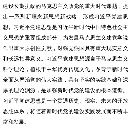
建设长期执政的马克思主义政党的重大时代课题，提
学术中国
乡村振兴
银龄
溯源中国
出一系列新理念新思想新战略，形成习近平党建思
城市
旅游
能源
会展
想。习近平党建思想是习近平新时代中国特色社会主
彩票
娱乐
时尚
悦读
义思想的重要组成部分，为发展马克思主义建党学说
作出重大原创性贡献，对强党强国具有重大现实意义
公益
一带一路
亚太网
上市公司
和长远指导意义。习近平党建思想源自于马克思主义
文化产业
科学理论，植根于中华优秀传统文化，孕育于新时代
全面从严治党的伟大实践，具有坚实的实践基础和深
地方频道
厚的理论渊源，是加强新时代党的建设的根本遵循。
北京
天津
河北
山西
习近平党建思想是一个贯通历史、现实、未来的开放
辽宁
吉林
上海
江苏
思想体系，将随着新时代党的建设实践发展而不断丰
浙江
安徽
福建
江西
富和发展。