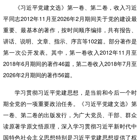
山东
河南
湖北
湖南
《习近平党建文选》第一卷、第二卷，收入习近
广东
广西
海南
重庆
平同志2012年11月至2026年2月期间关于党的建设最
四川
贵州
云南
西藏
重要、最基本的著作，按时间顺序编排，共有报告、
讲话、说明、文章、指示、序言等102篇。部分著作是
陕西
甘肃
青海
宁夏
第一次公开发表。其中，第一卷收入2012年11月至
新疆
内蒙古
黑龙江
2018年6月期间的著作46篇，第二卷收入2018年7月至
2026年2月期间的著作56篇。
多语种频道
English
Español
Français
عربى
学习贯彻习近平党建思想，是当前和今后一个时
期全党的一项重要政治任务。《习近平党建文选》第
Русский язык
日本語
한국어
一卷、第二卷的出版发行，为广大党员、干部、群众
Deutsch
Português
读原著学原文悟原理，深入学习贯彻习近平新时代中
国特色社会主义思想特别是习近平党建思想提供了权