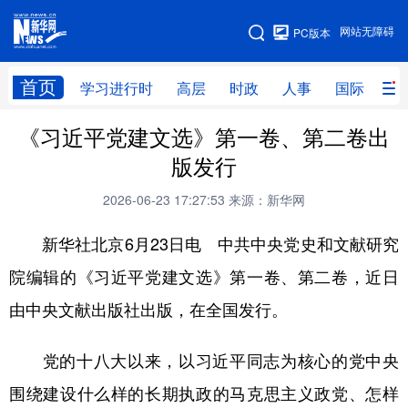
手机版
网站无障碍
PC版本
网站地图
首页
学习进行时
高层
时政
人事
国际
财
《习近平党建文选》第一卷、第二卷出
学习进行时
高层
时政
人事
版发行
国际
财经
网评
港澳
2026-06-23 17:27:53
来源：新华网
台湾
思客智库
全球连线
教育
新华社北京6月23日电 中共中央党史和文献研究
科技
科创
量子
体育
院编辑的《习近平党建文选》第一卷、第二卷，近日
文化
书画
健康
军事
由中央文献出版社出版，在全国发行。
访谈
视频
图片
政务
党的十八大以来，以习近平同志为核心的党中央
法律
中央文件
金融
汽车
围绕建设什么样的长期执政的马克思主义政党、怎样
食品
人居
信息化
数字经济