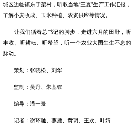
山东
河南
湖北
湖南
城区边临镇东于架村，听取当地“三夏”生产工作汇报，
广东
广西
海南
重庆
了解小麦收成、玉米种植、农资供应等情况。
四川
贵州
云南
西藏
让我们循着总书记的脚步，走进六月的田野，听
陕西
甘肃
青海
宁夏
丰收、听耕耘、听希望，听一个农业大国生生不息的
新疆
内蒙古
黑龙江
脉动。
策划：张晓松、刘华
多语种频道
监制：吴丹、朱基钗
English
Español
Français
عربى
Русский язык
日本語
한국어
编导：潘一景
Deutsch
Português
记者：谢环驰、燕雁、黄玥、王欢、叶婧