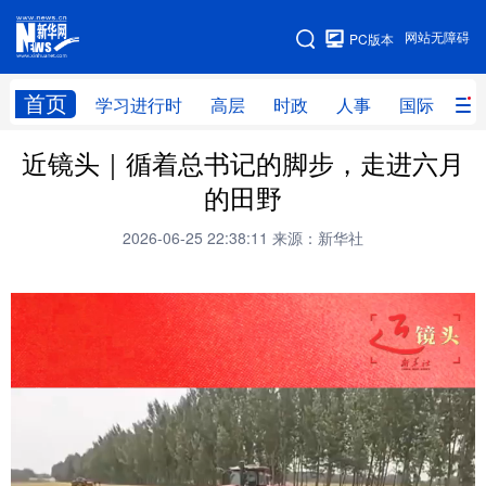
手机版
网站无障碍
PC版本
网站地图
首页
学习进行时
高层
时政
人事
国际
财
近镜头｜循着总书记的脚步，走进六月
学习进行时
高层
时政
人事
的田野
国际
财经
网评
港澳
2026-06-25 22:38:11
来源：新华社
台湾
思客智库
全球连线
教育
科技
科创
量子
体育
文化
书画
健康
军事
访谈
视频
图片
政务
法律
中央文件
金融
汽车
食品
人居
信息化
数字经济