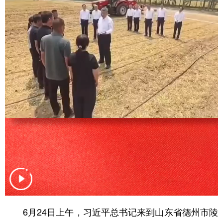
学术中国
乡村振兴
银龄
溯源中国
城市
旅游
能源
会展
彩票
娱乐
时尚
悦读
公益
一带一路
亚太网
上市公司
文化产业
地方频道
北京
天津
河北
山西
辽宁
吉林
上海
江苏
浙江
安徽
福建
江西
6月24日上午，习近平总书记来到山东省德州市陵