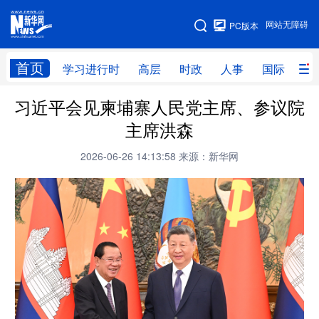
手机版
网站无障碍
PC版本
网站地图
首页
学习进行时
高层
时政
人事
国际
财
习近平会见柬埔寨人民党主席、参议院
学习进行时
高层
时政
人事
主席洪森
国际
财经
网评
港澳
2026-06-26 14:13:58
来源：新华网
台湾
思客智库
全球连线
教育
科技
科创
量子
体育
文化
书画
健康
军事
访谈
视频
图片
政务
法律
中央文件
金融
汽车
食品
人居
信息化
数字经济