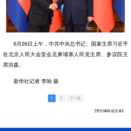
学术中国
乡村振兴
银龄
溯源中国
城市
旅游
能源
会展
彩票
娱乐
时尚
悦读
6月26日上午，中共中央总书记、国家主席习近平
公益
一带一路
亚太网
上市公司
在北京人民大会堂会见柬埔寨人民党主席、参议院主
文化产业
席洪森。
新华社记者 李响 摄
地方频道
北京
天津
河北
山西
1
2
下一页
辽宁
吉林
上海
江苏
【责任编辑:赵文涵】
浙江
安徽
福建
江西