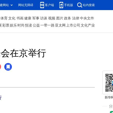
建网站
网站无障碍
客户端
手机版
站内搜索
体育
文化
书画
健康
军事
访谈
视频
图片
政务
法律
中央文件
展
彩票
娱乐
时尚
悦读
公益
一带一路
亚太网
上市公司
文化产业
乐会在京举行
行