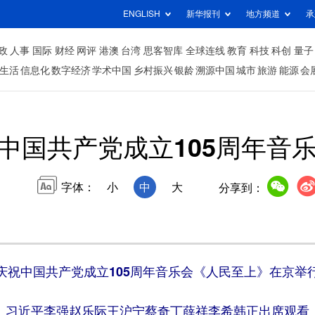
ENGLISH
新华报刊
地方频道
承
政
人事
国际
财经
网评
港澳
台湾
思客智库
全球连线
教育
科技
科创
量子
生活
信息化
数字经济
学术中国
乡村振兴
银龄
溯源中国
城市
旅游
能源
会
中国共产党成立105周年音
字体：
小
中
大
分享到：
庆祝中国共产党成立105周年音乐会《人民至上》在京举
习近平李强赵乐际王沪宁蔡奇丁薛祥李希韩正出席观看