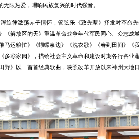
的无限热爱，唱响民族复兴的时代强音。
旋律激荡赤子情怀，管弦乐《致先辈》抒发对革命先
》《解放区的天》重温革命战争年代军民同心、众志成
催马运粮忙》《蝴蝶泉边》《洗衣歌》《春到田间》《
《多彩家园》，描绘社会主义革命和建设时期各行各业
田野》以一首首经典歌曲，映照改革开放以来神州大地