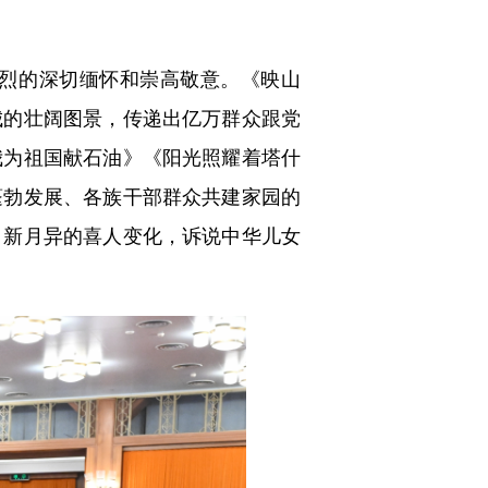
烈的深切缅怀和崇高敬意。《映山
城的壮阔图景，传递出亿万群众跟党
我为祖国献石油》《阳光照耀着塔什
蓬勃发展、各族干部群众共建家园的
日新月异的喜人变化，诉说中华儿女