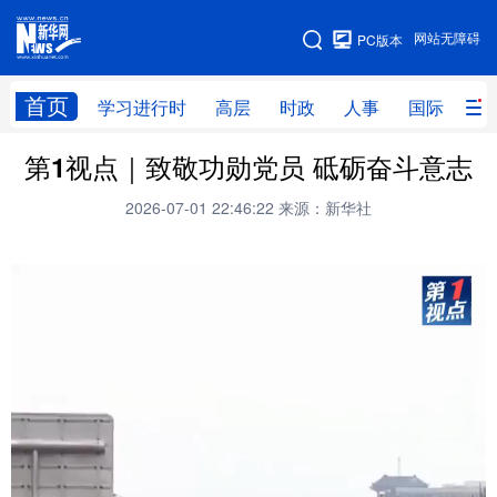
手机版
网站无障碍
PC版本
网站地图
首页
学习进行时
高层
时政
人事
国际
财
第1视点｜致敬功勋党员 砥砺奋斗意志
学习进行时
高层
时政
人事
2026-07-01 22:46:22
来源：新华社
国际
财经
网评
港澳
台湾
思客智库
全球连线
教育
科技
科创
量子
体育
文化
书画
健康
军事
访谈
视频
图片
政务
法律
中央文件
金融
汽车
食品
人居
信息化
数字经济