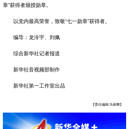
山东
河南
湖北
湖南
章”获得者颁授勋章。
广东
广西
海南
重庆
以党内最高荣誉，致敬“七一勋章”获得者。
四川
贵州
云南
西藏
编导：龙泠宇、刘佩
陕西
甘肃
青海
宁夏
新疆
内蒙古
黑龙江
综合新华社记者报道
新华社音视频部制作
多语种频道
English
Español
Français
عربى
新华社第一工作室出品
Русский язык
日本語
한국어
【责任编辑:马俊卿】
Deutsch
Português