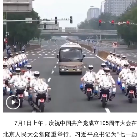
学术中国
乡村振兴
银龄
溯源中国
城市
旅游
能源
会展
彩票
娱乐
时尚
悦读
公益
一带一路
亚太网
上市公司
文化产业
地方频道
北京
天津
河北
山西
辽宁
吉林
上海
江苏
7月1日上午，庆祝中国共产党成立105周年大会在
浙江
安徽
福建
江西
北京人民大会堂隆重举行。习近平总书记为“七一勋