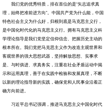
山东
河南
湖北
湖南
我们党的优秀特质，排在首位的是“矢志追求真
广东
广西
海南
重庆
理，始终把准前进方向”。中国共产党为什么能，中国
特色社会主义为什么好，归根到底是马克思主义行，
四川
贵州
云南
西藏
是中国化时代化的马克思主义行。拥有马克思主义科
陕西
甘肃
青海
宁夏
学理论指导是我们党坚定信仰信念、把握历史主动的
新疆
内蒙古
黑龙江
根本所在。我们党把马克思主义作为改造主观世界和
客观世界的强大思想武器，坚持解放思想、实事求
多语种频道
是、与时俱进、求真务实，注重在社会矛盾运动中揭
English
Español
Français
عربى
示和运用真理，善于在实践中检验和发展真理，不断
Русский язык
日本語
한국어
以新的理论指导新的实践，确保党和人民事业沿着正
确方向前进。
Deutsch
Português
习近平总书记强调，推进马克思主义中国化时代