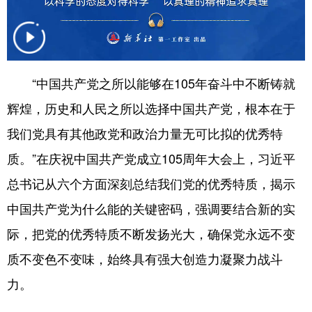
学术中国
乡村振兴
银龄
溯源中国
城市
旅游
能源
会展
“中国共产党之所以能够在105年奋斗中不断铸就
彩票
娱乐
时尚
悦读
辉煌，历史和人民之所以选择中国共产党，根本在于
公益
一带一路
亚太网
上市公司
我们党具有其他政党和政治力量无可比拟的优秀特
文化产业
质。”在庆祝中国共产党成立105周年大会上，习近平
总书记从六个方面深刻总结我们党的优秀特质，揭示
地方频道
中国共产党为什么能的关键密码，强调要结合新的实
北京
天津
河北
山西
际，把党的优秀特质不断发扬光大，确保党永远不变
辽宁
吉林
上海
江苏
质不变色不变味，始终具有强大创造力凝聚力战斗
力。
浙江
安徽
福建
江西