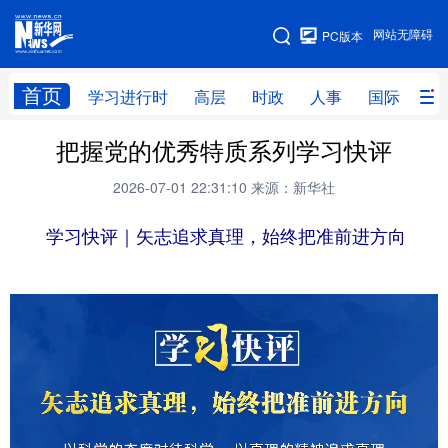
手机版
网站无障碍
PC版本
网站地图
首页
学习进行时
高层
时政
人事
国际
财
把握党的优秀特质系列学习快评
学习进行时
高层
时政
人事
2026-07-01 22:31:10
来源：新华社
国际
财经
网评
港澳
学习快评｜矢志追求真理，始终把准前进方向
台湾
思客智库
全球连线
教育
科技
科创
量子
体育
文化
书画
健康
军事
访谈
视频
图片
政务
法律
中央文件
金融
汽车
食品
人居
信息化
数字经济