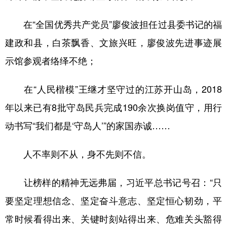
在“全国优秀共产党员”廖俊波担任过县委书记的福
建政和县，白茶飘香、文旅兴旺，廖俊波先进事迹展
示馆参观者络绎不绝；
在“人民楷模”王继才坚守过的江苏开山岛，2018
年以来已有8批守岛民兵完成190余次换岗值守，用行
动书写“我们都是‘守岛人’”的家国赤诚……
人不率则不从，身不先则不信。
让榜样的精神无远弗届，习近平总书记号召：“只
要坚定理想信念、坚定奋斗意志、坚定恒心韧劲，平
常时候看得出来、关键时刻站得出来、危难关头豁得