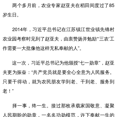
两个多月前，农业专家赵亚夫在稻田间度过了85
岁生日。
2014年，习近平总书记在江苏镇江世业镇先锋村
农业园考察时见到了赵亚夫，由衷赞扬并勉励“‘三农’工
作需要一大批像他这样无私奉献的人”。
这一次，习近平总书记为他颁授“七一勋章”，赵亚
夫更为振奋：“共产党员就是要全心全意为人民服务。
只要干得动，就为农民朋友学到老、干到老、服务到
老！”
择一事，终一生。接过那枚承载家国敬意、凝聚
人民期盼的勋章，一名名功勋模范，许下奉献一生的