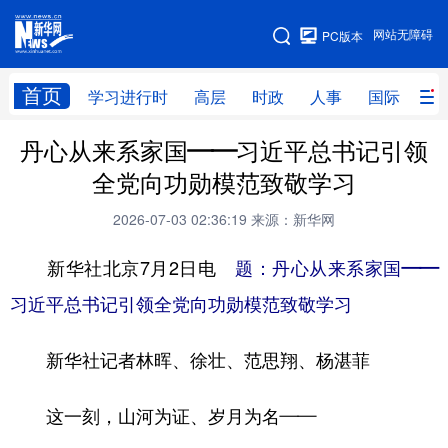
手机版
网站无障碍
PC版本
网站地图
首页
学习进行时
高层
时政
人事
国际
财
丹心从来系家国——习近平总书记引领
学习进行时
高层
时政
人事
全党向功勋模范致敬学习
国际
财经
网评
港澳
2026-07-03 02:36:19
来源：新华网
台湾
思客智库
全球连线
教育
新华社北京7月2日电
题：丹心从来系家国——
科技
科创
量子
体育
习近平总书记引领全党向功勋模范致敬学习
文化
书画
健康
军事
新华社记者林晖、徐壮、范思翔、杨湛菲
访谈
视频
图片
政务
法律
中央文件
金融
汽车
这一刻，山河为证、岁月为名——
食品
人居
信息化
数字经济