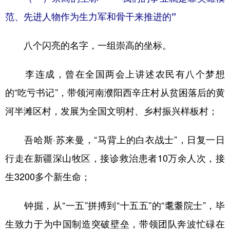
山东
河南
湖北
湖南
范、先进人物作为生力军和骨干来推进的”
广东
广西
海南
重庆
八个闪亮的名字，一组崇高的坐标。
四川
贵州
云南
西藏
陕西
甘肃
青海
宁夏
李连成，曾在全国两会上讲述农民有八个梦想
新疆
内蒙古
黑龙江
的“吃亏书记”，带领河南濮阳西辛庄村从贫困落后的黄
河半滩区村，发展为全国文明村、乡村振兴样板村；
多语种频道
吾哈斯·苏来曼，“马背上的白衣战士”，日复一日
English
Español
Français
عربى
行走在新疆深山牧区，接诊救治患者10万余人次，接
Русский язык
日本語
한국어
生3200多个新生命；
Deutsch
Português
钟掘，从“一五”拼搏到“十五五”的“耄耋院士”，毕
生致力于为中国制造突破壁垒，带领团队奔波忙碌在