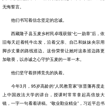
无悔誓言。
他们书写着信念坚定的忠诚。
西藏隆子县玉麦乡村民卓嘎获颁“七一勋章”后，依
旧每天赶着牦牛出发，沿着父亲、自己和妹妹央宗用
脚步丈量的路线巡边。这份荣誉让她对这条巡边路更
加敬畏，以赤诚之心守护玉麦的一草一木。
他们坚守着拼搏竞先的执着。
今年3月，95岁高龄的“人民教育家”张晋藩再度走
上中国政法大学的讲台，授课时常常拿起高倍放大
镜，一字一句看着讲稿。“敬业勤业精业”，习近平总书