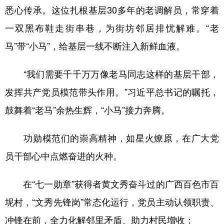
悉心传承。这位扎根基层30多年的老调解员，常穿着
一双黑布鞋走街串巷，为街坊邻居排忧解难。“老
马”带“小马”，给基层一线不断注入新鲜血液。
“我们需要千千万万像老马同志这样的基层干部，
发挥共产党员模范带头作用。”习近平总书记的嘱托，
鼓舞着“老马”余热生辉，“小马”接力奔腾。
功勋模范们的崇高精神，如星火燎原，在广大党
员干部心中点燃奋进的火种。
在“七一勋章”获得者黄文秀奋斗过的广西百色市百
坭村，“文秀先锋岗”常态化运行，党员主动认领职责、
冲锋在前，全力化解邻里矛盾、助力村民增收；