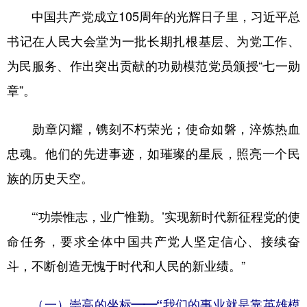
中国共产党成立105周年的光辉日子里，习近平总
学术中国
乡村振兴
银龄
溯源中国
书记在人民大会堂为一批长期扎根基层、为党工作、
城市
旅游
能源
会展
为民服务、作出突出贡献的功勋模范党员颁授“七一勋
彩票
娱乐
时尚
悦读
章”。
公益
一带一路
亚太网
上市公司
勋章闪耀，镌刻不朽荣光；使命如磐，淬炼热血
文化产业
忠魂。他们的先进事迹，如璀璨的星辰，照亮一个民
族的历史天空。
地方频道
“‘功崇惟志，业广惟勤。’实现新时代新征程党的使
北京
天津
河北
山西
命任务，要求全体中国共产党人坚定信心、接续奋
辽宁
吉林
上海
江苏
斗，不断创造无愧于时代和人民的新业绩。”
浙江
安徽
福建
江西
（一）崇高的坐标——“我们的事业就是靠英雄模