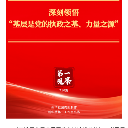
学术中国
乡村振兴
银龄
溯源中国
城市
旅游
能源
会展
彩票
娱乐
时尚
悦读
公益
一带一路
亚太网
上市公司
文化产业
地方频道
北京
天津
河北
山西
辽宁
吉林
上海
江苏
浙江
安徽
福建
江西