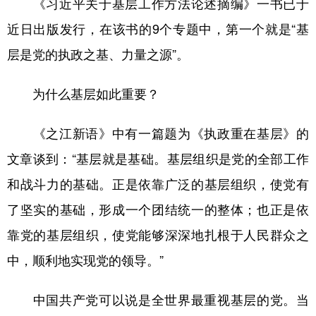
《习近平关于基层工作方法论述摘编》一书已于
山东
河南
湖北
湖南
近日出版发行，在该书的9个专题中，第一个就是“基
广东
广西
海南
重庆
层是党的执政之基、力量之源”。
四川
贵州
云南
西藏
陕西
甘肃
青海
宁夏
为什么基层如此重要？
新疆
内蒙古
黑龙江
《之江新语》中有一篇题为《执政重在基层》的
文章谈到：“基层就是基础。基层组织是党的全部工作
多语种频道
和战斗力的基础。正是依靠广泛的基层组织，使党有
English
Español
Français
عربى
了坚实的基础，形成一个团结统一的整体；也正是依
靠党的基层组织，使党能够深深地扎根于人民群众之
Русский язык
日本語
한국어
中，顺利地实现党的领导。”
Deutsch
Português
中国共产党可以说是全世界最重视基层的党。当