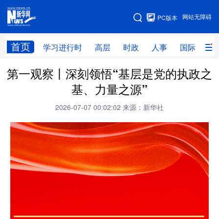
手机版
网站无障碍
PC版本
网站地图
首页
学习进行时
高层
时政
人事
国际
财
第一观察丨深刻领悟“基层是党的执政之
学习进行时
高层
时政
人事
基、力量之源”
国际
财经
网评
港澳
2026-07-07 00:02:02
来源：新华社
台湾
思客智库
全球连线
教育
科技
科创
量子
体育
文化
书画
健康
军事
访谈
视频
图片
政务
法律
中央文件
金融
汽车
食品
人居
信息化
数字经济