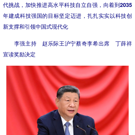
代挑战，加快推进高水平科技自立自强，向着到2035
学术中国
乡村振兴
银龄
溯源中国
年建成科技强国的目标坚定迈进，扎扎实实以科技创
城市
旅游
能源
会展
新支撑和引领中国式现代化
彩票
娱乐
时尚
悦读
李强主持 赵乐际王沪宁蔡奇李希出席 丁薛祥
公益
一带一路
亚太网
上市公司
宣读奖励决定
文化产业
地方频道
北京
天津
河北
山西
辽宁
吉林
上海
江苏
浙江
安徽
福建
江西