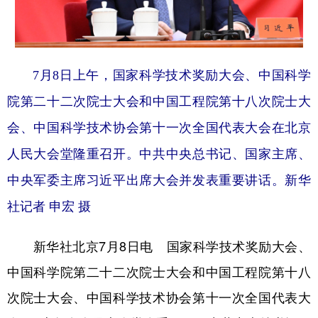
山东
河南
湖北
湖南
广东
广西
海南
重庆
四川
贵州
云南
西藏
7月8日上午，国家科学技术奖励大会、中国科学
陕西
甘肃
青海
宁夏
院第二十二次院士大会和中国工程院第十八次院士大
新疆
内蒙古
黑龙江
会、中国科学技术协会第十一次全国代表大会在北京
人民大会堂隆重召开。中共中央总书记、国家主席、
多语种频道
中央军委主席习近平出席大会并发表重要讲话。新华
社记者 申宏 摄
English
Español
Français
عربى
Русский язык
日本語
한국어
新华社北京7月8日电 国家科学技术奖励大会、
Deutsch
Português
中国科学院第二十二次院士大会和中国工程院第十八
次院士大会、中国科学技术协会第十一次全国代表大