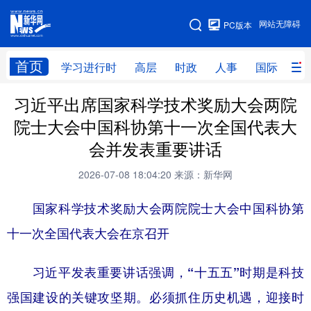
手机版
网站无障碍
PC版本
网站地图
首页
学习进行时
高层
时政
人事
国际
财
习近平出席国家科学技术奖励大会两院
学习进行时
高层
时政
人事
院士大会中国科协第十一次全国代表大
国际
财经
网评
港澳
会并发表重要讲话
台湾
思客智库
全球连线
教育
2026-07-08 18:04:20
来源：新华网
科技
科创
量子
体育
国家科学技术奖励大会两院院士大会中国科协第
文化
书画
健康
军事
十一次全国代表大会在京召开
访谈
视频
图片
政务
习近平发表重要讲话强调，“十五五”时期是科技
法律
中央文件
金融
汽车
强国建设的关键攻坚期。必须抓住历史机遇，迎接时
食品
人居
信息化
数字经济