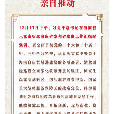
学术中国
乡村振兴
银龄
溯源中国
城市
旅游
能源
会展
彩票
娱乐
时尚
悦读
公益
一带一路
亚太网
上市公司
文化产业
地方频道
北京
天津
河北
山西
辽宁
吉林
上海
江苏
浙江
安徽
福建
江西