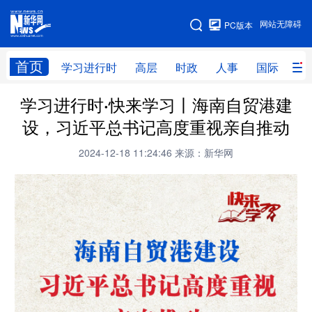
手机版
网站无障碍
PC版本
网站地图
首页
学习进行时
高层
时政
人事
国际
财
学习进行时·快来学习丨海南自贸港建
学习进行时
高层
时政
人事
设，习近平总书记高度重视亲自推动
国际
财经
网评
港澳
2024-12-18 11:24:46
来源：新华网
台湾
思客智库
全球连线
教育
科技
科创
量子
体育
文化
书画
健康
军事
访谈
视频
图片
政务
法律
中央文件
金融
汽车
食品
人居
信息化
数字经济