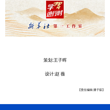
策划:王子晖
设计:赵 薇
【责任编辑:潘子荻】