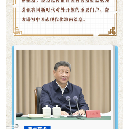
山东
河南
湖北
湖南
广东
广西
海南
重庆
四川
贵州
云南
西藏
陕西
甘肃
青海
宁夏
新疆
内蒙古
黑龙江
多语种频道
English
Español
Français
عربى
Русский язык
日本語
한국어
Deutsch
Português