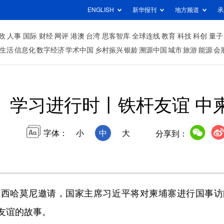
ENGLISH
新华报刊
地方频道
承
政
人事
国际
财经
网评
港澳
台湾
思客智库
全球连线
教育
科技
科创
量子
生活
信息化
数字经济
学术中国
乡村振兴
银龄
溯源中国
城市
旅游
能源
会
学习进行时丨铁杆友谊 中
字体：
小
中
大
分享到：
王西哈莫尼邀请，国家主席习近平将对柬埔寨进行国事访
友谊的故事。