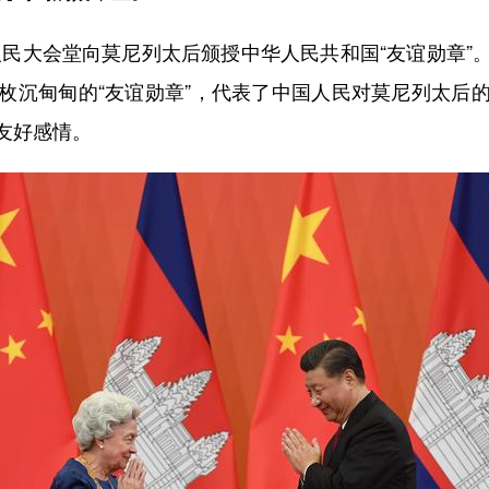
人民大会堂向莫尼列太后颁授中华人民共和国“友谊勋章”
枚沉甸甸的“友谊勋章”，代表了中国人民对莫尼列太后
友好感情。