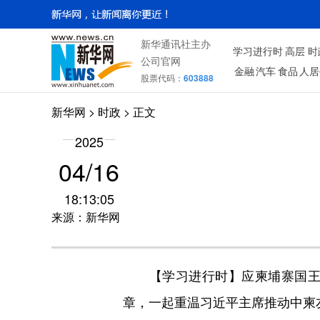
新华通讯社主办
学习进行时
高层
时
公司官网
金融
汽车
食品
人居
股票代码：
603888
新华网
>
时政
> 正文
2025
04/16
18:13:05
来源：新华网
【学习进行时】应柬埔寨国
章，一起重温习近平主席推动中柬