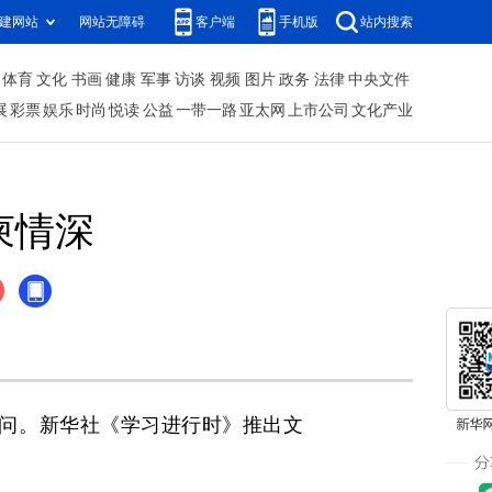
建网站
网站无障碍
客户端
手机版
站内搜索
体育
文化
书画
健康
军事
访谈
视频
图片
政务
法律
中央文件
展
彩票
娱乐
时尚
悦读
公益
一带一路
亚太网
上市公司
文化产业
柬情深
问。新华社《学习进行时》推出文