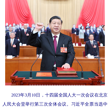
山东
河南
湖北
湖南
广东
广西
海南
重庆
四川
贵州
云南
西藏
陕西
甘肃
青海
宁夏
新疆
内蒙古
黑龙江
多语种频道
English
Español
Français
عربى
Русский язык
日本語
한국어
Deutsch
Português
2023年3月10日，十四届全国人大一次会议在北京
人民大会堂举行第三次全体会议。习近平全票当选中