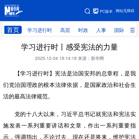
手机版
网站无障碍
PC版本
网站地图
首页
学习进行时
高层
时政
人事
国际
财
学习进行时丨感受宪法的力量
学习进行时
高层
时政
人事
2025-12-04 18:14:18
来源：新华网
国际
财经
网评
港澳
【学习进行时】宪法是治国安邦的总章程，是我
台湾
思客智库
全球连线
教育
们党治国理政的根本法律依据，是国家政治和社会生
科技
科创
量子
体育
活的最高法律规范。
文化
书画
健康
军事
访谈
视频
图片
政务
党的十八大以来，习近平总书记就宪法和宪法实
施发表一系列重要讲话和文章，作出一系列重要指
法律
中央文件
金融
汽车
示，强调指出，不论过去、现在还是将来，维护宪法
食品
人居
信息化
数字经济