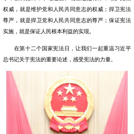
权威，就是维护党和人民共同意志的权威；捍卫宪法
学术中国
乡村振兴
银龄
溯源中国
尊严，就是捍卫党和人民共同意志的尊严；保证宪法
城市
旅游
能源
会展
实施，就是保证人民根本利益的实现。
彩票
娱乐
时尚
悦读
在第十二个国家宪法日，让我们一起重温习近平
公益
一带一路
亚太网
上市公司
总书记关于宪法的重要论述，感受宪法的力量。
文化产业
地方频道
北京
天津
河北
山西
辽宁
吉林
上海
江苏
浙江
安徽
福建
江西