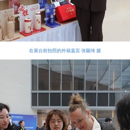
在展台前拍照的外籍嘉宾 张颖琦 摄