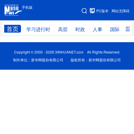
手机版
手机版
PC版本
网站无障碍
网站地图
首页
学习进行时
高层
时政
人事
国际
财
学习进行时
高层
时政
人事
Copyright © 2000 - 2026 XINHUANET.com All Rights Reserved.
国际
财经
网评
港澳
制作单位：新华网股份有限公司 版权所有：新华网股份有限公司
台湾
思客智库
全球连线
教育
科技
科创
量子
体育
文化
书画
健康
军事
访谈
视频
图片
政务
法律
中央文件
金融
汽车
食品
人居
信息化
数字经济