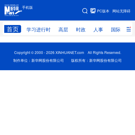
手机版
手机版
PC版本
网站无障碍
网站地图
首页
学习进行时
高层
时政
人事
国际
财
学习进行时
高层
时政
人事
Copyright © 2000 - 2026 XINHUANET.com All Rights Reserved.
国际
财经
网评
港澳
制作单位：新华网股份有限公司 版权所有：新华网股份有限公司
台湾
思客智库
全球连线
教育
科技
科创
量子
体育
文化
书画
健康
军事
访谈
视频
图片
政务
法律
中央文件
金融
汽车
食品
人居
信息化
数字经济