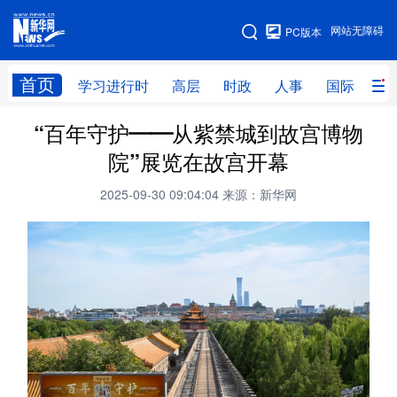
手机版
网站无障碍
PC版本
网站地图
首页
学习进行时
高层
时政
人事
国际
财
“百年守护——从紫禁城到故宫博物
学习进行时
高层
时政
人事
院”展览在故宫开幕
国际
财经
网评
港澳
2025-09-30 09:04:04
来源：新华网
台湾
思客智库
全球连线
教育
科技
科创
量子
体育
文化
书画
健康
军事
访谈
视频
图片
政务
法律
中央文件
金融
汽车
食品
人居
信息化
数字经济