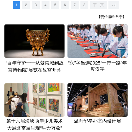
山东
河南
湖北
湖南
1
2
3
4
5
6
7
8
下一页
>>|
广东
广西
海南
重庆
【责任编辑:常宁】
四川
贵州
云南
西藏
陕西
甘肃
青海
宁夏
新疆
内蒙古
黑龙江
“百年守护——从紫禁城到故
“永”字当选2025“一带一路”年
度汉字
宫博物院”展览在故宫开幕
多语种频道
English
Español
Français
عربى
Русский язык
日本語
한국어
Deutsch
Português
第十六届海峡两岸少儿美术
温哥华举办室内设计展
大展北京展呈现“生命万象”