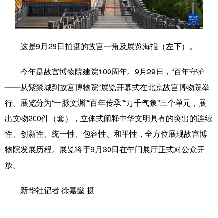
学术中国
乡村振兴
银龄
溯源中国
城市
旅游
能源
会展
这是9月29日拍摄的故宫一角及展览海报（左下）。
彩票
娱乐
时尚
悦读
今年是故宫博物院建院100周年。9月29日，“百年守护
公益
一带一路
亚太网
上市公司
——从紫禁城到故宫博物院”展览开幕式在北京故宫博物院举
文化产业
行。展览分为“一脉文渊”“百年传承”“万千气象”三个单元，展
出文物200件（套），立体式阐释中华文明具有的突出的连续
性、创新性、统一性、包容性、和平性，全方位展现故宫博
地方频道
物院发展历程。展览将于9月30日在午门展厅正式对公众开
北京
天津
河北
山西
放。
辽宁
吉林
上海
江苏
新华社记者 徐嘉懿 摄
浙江
安徽
福建
江西