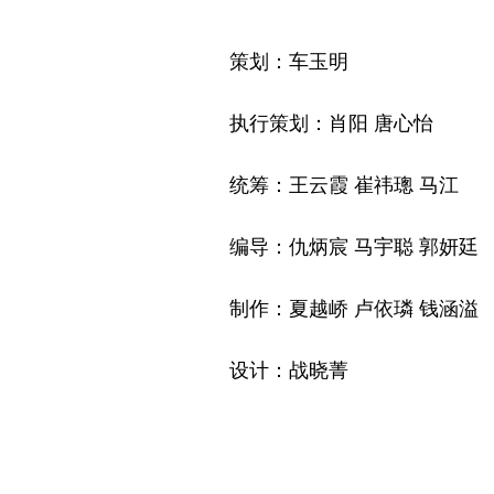
策划：车玉明
执行策划：肖阳 唐心怡
统筹：王云霞 崔祎璁 马江
编导：仇炳宸 马宇聪 郭妍廷
制作：夏越峤 卢依璘 钱涵溢
设计：战晓菁