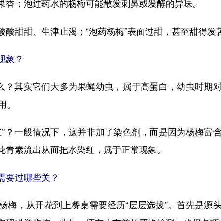
果香；泡过药水的杨梅可能散发刺鼻或发酵的异味。
酸酸甜甜、生津止渴；“泡药杨梅”表面过甜，甚至甜得发
现象？
么？其实它们大多为果蝇幼虫，属于高蛋白，幼虫时期对
用。
”？一般情况下，这并非加了染色剂，而是因为杨梅富含
花青素流出从而把水染红，属于正常现象。
需要过哪些关？
梅，从开花到上餐桌需要经历“层层选拔”。首先是源头