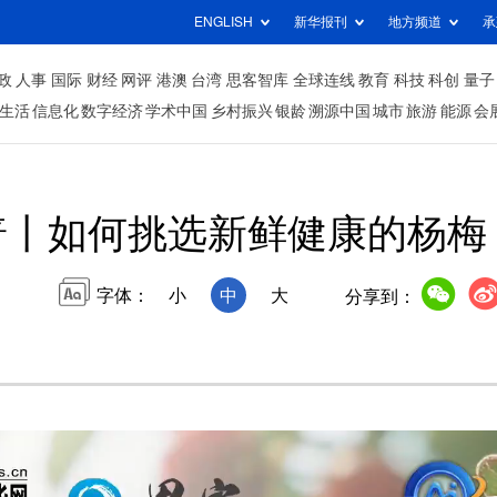
ENGLISH
新华报刊
地方频道
承
政
人事
国际
财经
网评
港澳
台湾
思客智库
全球连线
教育
科技
科创
量子
生活
信息化
数字经济
学术中国
乡村振兴
银龄
溯源中国
城市
旅游
能源
会
丨如何挑选新鲜健康的杨梅
字体：
小
中
大
分享到：