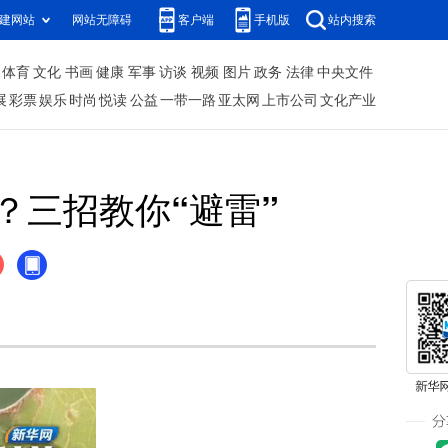
建网站
网站无障碍
客户端
手机版
站内搜索
体育
文化
书画
健康
军事
访谈
视频
图片
政务
法律
中央文件
展
彩票
娱乐
时尚
悦读
公益
一带一路
亚太网
上市公司
文化产业
？三招教你“避雷”