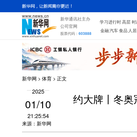
新华通讯社主办
学习进行时
高层
时
公司官网
金融
汽车
食品
人居
股票代码：
603888
新华网
>
体育
> 正文
2025
约大牌丨冬奥
01/10
21:25:54
来源：新华网