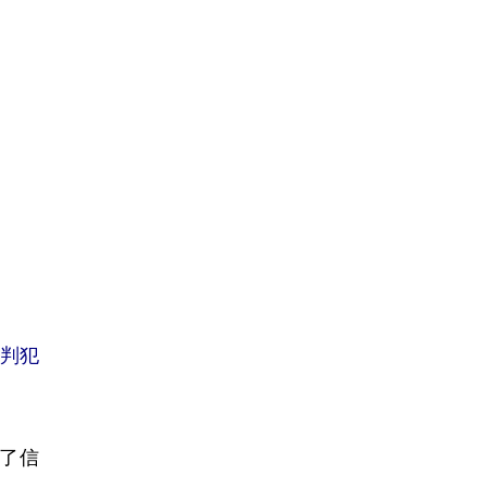
被判犯
了信