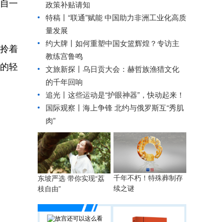
自一
政策补贴请知
特稿丨“联通”赋能 中国助力非洲工业化高质
量发展
约大牌丨如何重塑中国女篮辉煌？专访主
拎着
教练宫鲁鸣
的轻
文旅新探丨乌日贡大会：赫哲族渔猎文化
的千年回响
追光丨
这些运动是“护眼神器”，快动起来！
国际观察丨
海上争锋 北约与俄罗斯互“秀肌
肉”
千年不朽！特殊葬制存
东坡严选 带你实现“荔
续之谜
枝自由”