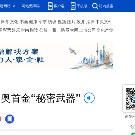
建网站
网站无障碍
客户端
手机版
站内搜索
体育
文化
书画
健康
军事
访谈
视频
图片
政务
法律
中央文件
展
彩票
娱乐
时尚
悦读
公益
一带一路
亚太网
上市公司
文化产业
奥首金“秘密武器”