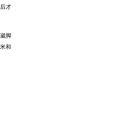
后才
还崴脚
0米和