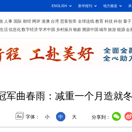
ENGLISH
新华报刊
地方频道
承
政
人事
国际
财经
网评
港澳
台湾
思客智库
全球连线
教育
科技
科创
量子
生活
信息化
数字经济
学术中国
乡村振兴
银龄
溯源中国
城市
旅游
能源
会
冠军曲春雨：减重一个月造就冬
字体：
小
中
大
分享到：