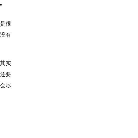
”
是很
，没有
其实
还要
会尽