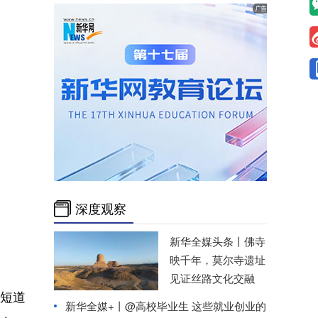
深度观察
新华全媒头条丨
佛寺
映千年，莫尔寺遗址
见证丝路文化交融
联短道
新华全媒+丨
@高校毕业生 这些就业创业的