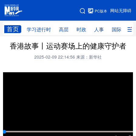
手机版
网站无障碍
PC版本
网站地图
首页
学习进行时
高层
时政
人事
国际
财
香港故事丨运动赛场上的健康守护者
学习进行时
高层
时政
人事
2025-02-09 22:14:56
来源：新华社
国际
财经
网评
港澳
台湾
思客智库
全球连线
教育
科技
科创
量子
体育
文化
书画
健康
军事
访谈
视频
图片
政务
法律
中央文件
金融
汽车
食品
人居
信息化
数字经济