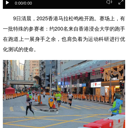
0:00
/0:00
学术中国
乡村振兴
银龄
溯源中国
9日清晨，2025香港马拉松鸣枪开跑。赛场上，有
城市
旅游
能源
会展
一批特殊的参赛者：约200名来自香港浸会大学的跑手
彩票
娱乐
时尚
悦读
在跑道上一展身手之余，也肩负着为运动科研进行优
公益
一带一路
亚太网
上市公司
化测试的使命。
文化产业
地方频道
北京
天津
河北
山西
辽宁
吉林
上海
江苏
浙江
安徽
福建
江西