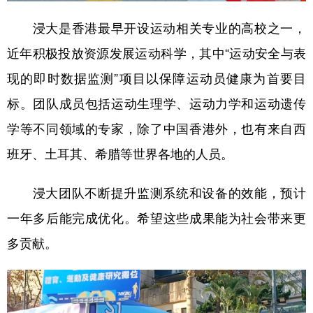
山东
河南
湖北
湖南
浸大是香港最早开设运动相关专业的高校之一，
广东
广西
海南
重庆
近年积极投放资源发展运动科学，其中“运动安全与表
四川
贵州
云南
西藏
现的即时数据监测”项目以保障运动员健康为首要目
陕西
甘肃
青海
宁夏
标。团队成员包括运动生理学、运动力学和运动遗传
新疆
内蒙古
黑龙江
学等不同领域的专家，除了中国香港外，也有来自西
班牙、土耳其、希腊等世界各地的人员。
多语种频道
浸大团队不断提升监测系统和设备的效能，预计
English
Español
Français
عربى
一年多后能完成优化。希望这些成果能为社会带来更
Русский язык
日本語
한국어
多贡献。
Deutsch
Português