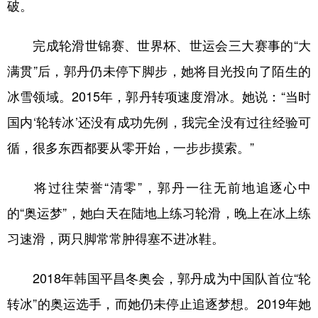
山东
河南
湖北
湖南
破。
广东
广西
海南
重庆
完成轮滑世锦赛、世界杯、世运会三大赛事的“大
四川
贵州
云南
西藏
满贯”后，郭丹仍未停下脚步，她将目光投向了陌生的
陕西
甘肃
青海
宁夏
冰雪领域。2015年，郭丹转项速度滑冰。她说：“当时
国内‘轮转冰’还没有成功先例，我完全没有过往经验可
新疆
内蒙古
黑龙江
循，很多东西都要从零开始，一步步摸索。”
多语种频道
将过往荣誉“清零”，郭丹一往无前地追逐心中
English
Español
Français
عربى
的“奥运梦”，她白天在陆地上练习轮滑，晚上在冰上练
Русский язык
日本語
한국어
习速滑，两只脚常常肿得塞不进冰鞋。
Deutsch
Português
2018年韩国平昌冬奥会，郭丹成为中国队首位“轮
转冰”的奥运选手，而她仍未停止追逐梦想。2019年她