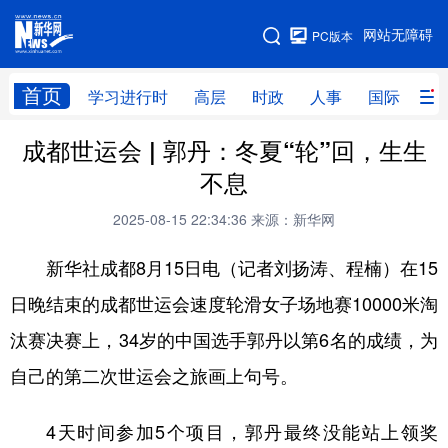
手机版
网站无障碍
PC版本
网站地图
首页
学习进行时
高层
时政
人事
国际
财
成都世运会 | 郭丹：冬夏“轮”回，生生
学习进行时
高层
时政
人事
不息
国际
财经
网评
港澳
2025-08-15 22:34:36
来源：新华网
台湾
思客智库
全球连线
教育
新华社成都8月15日电（记者刘扬涛、程楠）在15
科技
科创
量子
体育
日晚结束的成都世运会速度轮滑女子场地赛10000米淘
文化
书画
健康
军事
汰赛决赛上，34岁的中国选手郭丹以第6名的成绩，为
访谈
视频
图片
政务
自己的第二次世运会之旅画上句号。
法律
中央文件
金融
汽车
4天时间参加5个项目，郭丹最终没能站上领奖
食品
人居
信息化
数字经济