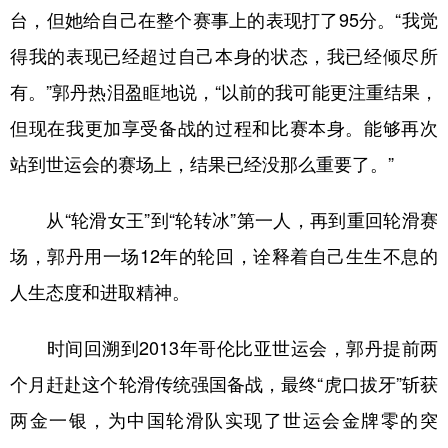
台，但她给自己在整个赛事上的表现打了95分。“我觉
学术中国
乡村振兴
银龄
溯源中国
得我的表现已经超过自己本身的状态，我已经倾尽所
城市
旅游
能源
会展
有。”郭丹热泪盈眶地说，“以前的我可能更注重结果，
彩票
娱乐
时尚
悦读
但现在我更加享受备战的过程和比赛本身。能够再次
站到世运会的赛场上，结果已经没那么重要了。”
公益
一带一路
亚太网
上市公司
文化产业
从“轮滑女王”到“轮转冰”第一人，再到重回轮滑赛
场，郭丹用一场12年的轮回，诠释着自己生生不息的
地方频道
人生态度和进取精神。
北京
天津
河北
山西
时间回溯到2013年哥伦比亚世运会，郭丹提前两
辽宁
吉林
上海
江苏
个月赶赴这个轮滑传统强国备战，最终“虎口拔牙”斩获
浙江
安徽
福建
江西
两金一银，为中国轮滑队实现了世运会金牌零的突