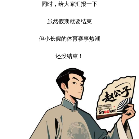
同时，给大家汇报一下
学术中国
乡村振兴
银龄
溯源中国
虽然假期就要结束
城市
旅游
能源
会展
但小长假的体育赛事热潮
彩票
娱乐
时尚
悦读
公益
一带一路
亚太网
上市公司
还没结束！
文化产业
地方频道
北京
天津
河北
山西
辽宁
吉林
上海
江苏
浙江
安徽
福建
江西