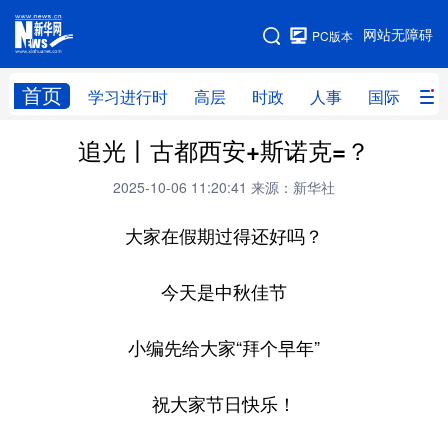
手机版
网站无障碍
PC版本
网站地图
首页
学习进行时
高层
时政
人事
国际
财
追光丨古都西安+斯诺克=？
学习进行时
高层
时政
人事
2025-10-06 11:20:41
来源：新华社
国际
财经
网评
港澳
大家在假期过得还好吗？
台湾
思客智库
全球连线
教育
科技
科创
量子
体育
今天是中秋佳节
文化
书画
健康
军事
小编先给大家“拜个早年”
访谈
视频
图片
政务
祝大家节日快乐！
法律
中央文件
金融
汽车
食品
人居
信息化
数字经济