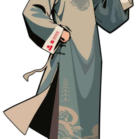
山东
河南
湖北
湖南
广东
广西
海南
重庆
四川
贵州
云南
西藏
陕西
甘肃
青海
宁夏
新疆
内蒙古
黑龙江
多语种频道
English
Español
Français
عربى
Русский язык
日本語
한국어
Deutsch
Português