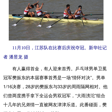
11月10日，江苏队在比赛后庆祝夺冠。新华社记
者 潘昱龙 摄
有人赢得首金，有人迎来首秀。乒乓球男单卫冕
冠军樊振东的本届赛事首秀是一场“情怀对决”。男单
1/16决赛，28岁的樊振东与33岁的周雨隔网相对。他
们曾两度携手拿下全运会男双冠军，“大雨滂沱”组合
十几年的兄弟情一直被网友津津乐道。此番碰面，樊