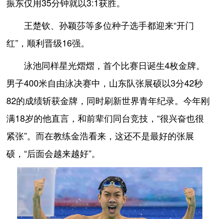
振东仅用35分钟就以3:1获胜。
王楚钦、孙颖莎等多位种子选手都迎来“开门
红”，顺利晋级16强。
泳池同样星光熠熠，首个比赛日诞生4枚金牌。
男子400米自由泳决赛中，山东队张展硕以3分42秒
82的成绩斩获金牌，同时刷新世界青年纪录。今年刚
满18岁的他直言，和前辈们同台竞技，“很兴奋也很
紧张”。而在教练金浩看来，这还不是最好的张展
硕，“后面会越来越好”。