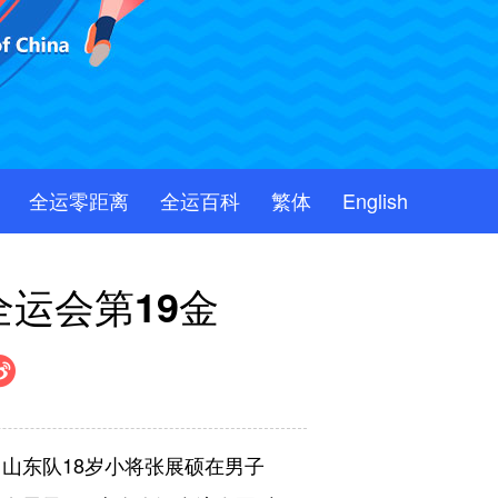
全运零距离
全运百科
繁体
English
全运会第19金
山东队18岁小将张展硕在男子