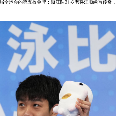
本届全运会的第五枚金牌；浙江队31岁老将汪顺续写传奇，