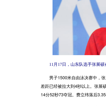
11月17日，山东队选手张展硕在
男子1500米自由泳决赛中，张
差距已经被拉大到4秒以上。张展硕
14分52秒73夺冠。费立纬落后3