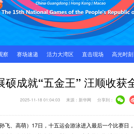
观察
赛场速递
活力大湾区
直击现场
高光时刻
硕成就“五金王” 汪顺收获
2025-11-18 01:04:03
来源：新华网
分享到：
孙飞、高萌）17日，十五运会游泳进入最后一个比赛日，