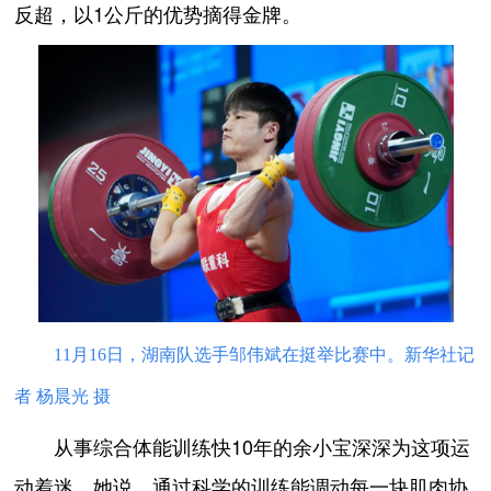
反超，以1公斤的优势摘得金牌。
11月16日，湖南队选手邹伟斌在挺举比赛中。新华社记
者 杨晨光 摄
从事综合体能训练快10年的余小宝深深为这项运
动着迷。她说，通过科学的训练能调动每一块肌肉协