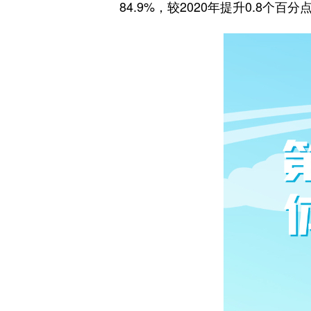
84.9%，较2020年提升0.8个