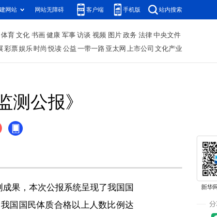
建网站
网站无障碍
客户端
手机版
站内搜索
体育
文化
书画
健康
军事
访谈
视频
图片
政务
法律
中央文件
展
彩票
娱乐
时尚
悦读
公益
一带一路
亚太网
上市公司
文化产业
监测公报》
成果，本次公报系统呈现了我国国
，我国国民体质合格以上人数比例达