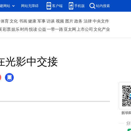
建网站
网站无障碍
客户端
手机版
站内搜索
体育
文化
书画
健康
军事
访谈
视频
图片
政务
法律
中央文件
展
彩票
娱乐
时尚
悦读
公益
一带一路
亚太网
上市公司
文化产业
，在光影中交接