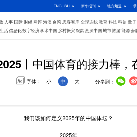
ENGLISH
新华报刊
地方频道
承
政
人事
国际
财经
网评
港澳
台湾
思客智库
全球连线
教育
科技
科创
量子
生活
信息化
数字经济
学术中国
乡村振兴
银龄
溯源中国
城市
旅游
能源
会
 2025丨中国体育的接力棒
字体：
小
中
大
分享到：
我们该如何定义2025年的中国体坛？
2025年