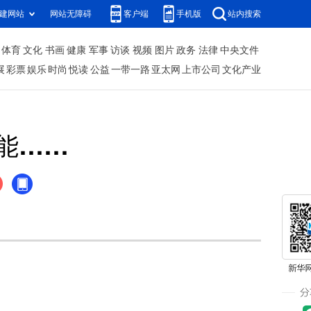
建网站
网站无障碍
客户端
手机版
站内搜索
体育
文化
书画
健康
军事
访谈
视频
图片
政务
法律
中央文件
展
彩票
娱乐
时尚
悦读
公益
一带一路
亚太网
上市公司
文化产业
能……