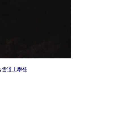
心雪道上攀登