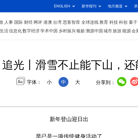
ENGLISH
新华报刊
地方频道
承
政
人事
国际
财经
网评
港澳
台湾
思客智库
全球连线
教育
科技
科创
量子
生活
信息化
数字经济
学术中国
乡村振兴
银龄
溯源中国
城市
旅游
能源
会
追光丨滑雪不止能下山，还
字体：
小
中
大
分享到：
新年登山迎日出
早已是一项传统健身活动了