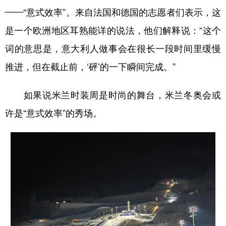
——“意式效率”。来自法国和德国的志愿者们表示，这
学术中国
乡村振兴
银龄
溯源中国
是一个欧洲地区耳熟能详的说法，他们解释说：“这个
城市
旅游
能源
会展
词的意思是，意大利人做事会在很长一段时间里缓慢
彩票
娱乐
时尚
悦读
推进，但在截止前，‘砰’的一下瞬间完成。”
公益
一带一路
亚太网
上市公司
如果说米兰时装周是时尚的舞台，米兰冬奥会或
文化产业
许是“意式效率”的秀场。
地方频道
北京
天津
河北
山西
辽宁
吉林
上海
江苏
浙江
安徽
福建
江西