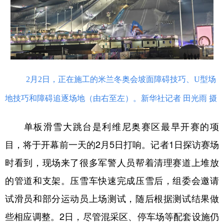
山东
河南
湖北
湖南
广东
广西
海南
重庆
四川
贵州
云南
西藏
陕西
甘肃
青海
宁夏
2月2日，正在施工的米兰冬奥会坡面障碍技巧、U型场
新疆
内蒙古
黑龙江
地技巧和障碍追逐场地（由右至左）。新华社记者 田光雨 摄
多语种频道
单板滑雪大跳台是利维尼奥赛区最早开赛的项
目，将于开幕前一天的2月5日打响。记者1日探访赛场
English
Español
Français
عربى
时看到，现场来了很多军警人员帮着清理赛道上堆放
Русский язык
日本語
한국어
的管道和支架。压雪车快速完成压雪后，组委会邀请
Deutsch
Português
试滑员和部分运动员上场测试，随后根据测试结果做
些相应调整。2日，尽管混采区、停车场等配套设施仍