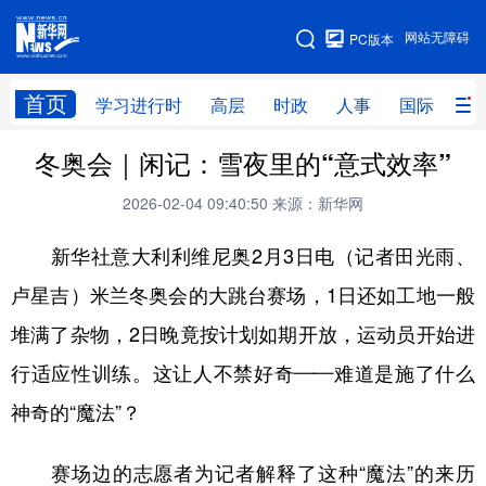
手机版
网站无障碍
PC版本
网站地图
首页
学习进行时
高层
时政
人事
国际
财
冬奥会｜闲记：雪夜里的“意式效率”
学习进行时
高层
时政
人事
2026-02-04 09:40:50
来源：新华网
国际
财经
网评
港澳
新华社意大利利维尼奥2月3日电（记者田光雨、
台湾
思客智库
全球连线
教育
卢星吉）米兰冬奥会的大跳台赛场，1日还如工地一般
科技
科创
量子
体育
堆满了杂物，2日晚竟按计划如期开放，运动员开始进
文化
书画
健康
军事
行适应性训练。这让人不禁好奇——难道是施了什么
访谈
视频
图片
政务
神奇的“魔法”？
法律
中央文件
金融
汽车
赛场边的志愿者为记者解释了这种“魔法”的来历
食品
人居
信息化
数字经济