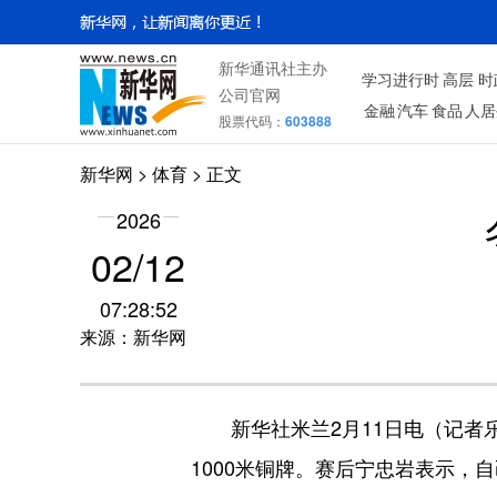
新华通讯社主办
学习进行时
高层
时
公司官网
金融
汽车
食品
人居
股票代码：
603888
新华网
>
体育
> 正文
2026
02/12
07:28:52
来源：新华网
新华社米兰2月11日电（记者乐文
1000米铜牌。赛后宁忠岩表示