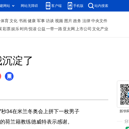
建网站
网站无障碍
客户端
手机版
站内搜索
体育
文化
书画
健康
军事
访谈
视频
图片
政务
法律
中央文件
展
彩票
娱乐
时尚
悦读
公益
一带一路
亚太网
上市公司
文化产业
我沉淀了
7秒34在米兰冬奥会上拼下一枚男子
己的荷兰籍教练德威特表示感谢。