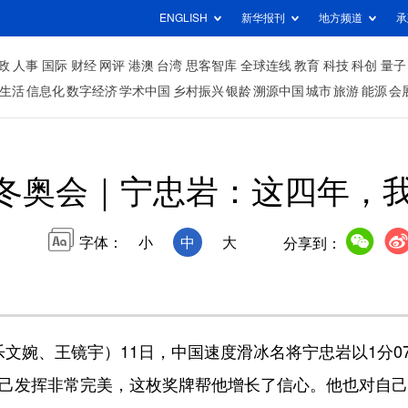
ENGLISH
新华报刊
地方频道
承
政
人事
国际
财经
网评
港澳
台湾
思客智库
全球连线
教育
科技
科创
量子
生活
信息化
数字经济
学术中国
乡村振兴
银龄
溯源中国
城市
旅游
能源
会
冬奥会｜宁忠岩：这四年，
字体：
小
中
大
分享到：
婉、王镜宇）11日，中国速度滑冰名将宁忠岩以1分0
，自己发挥非常完美，这枚奖牌帮他增长了信心。他也对自