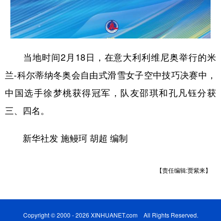
山东
河南
湖北
湖南
广东
广西
海南
重庆
四川
贵州
云南
西藏
当地时间2月18日，在意大利利维尼奥举行的米
陕西
甘肃
青海
宁夏
兰-科尔蒂纳冬奥会自由式滑雪女子空中技巧决赛中，
新疆
内蒙古
黑龙江
中国选手徐梦桃获得冠军，队友邵琪和孔凡钰分获
三、四名。
多语种频道
新华社发 施鳗珂 胡超 编制
English
Español
Français
عربى
Русский язык
日本語
한국어
【责任编辑:贾紫来】
Deutsch
Português
Copyright © 2000 - 2026 XINHUANET.com All Rights Reserved.