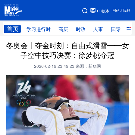
手机版
网站无障碍
PC版本
网站地图
首页
学习进行时
高层
时政
人事
国际
财
冬奥会丨夺金时刻：自由式滑雪——女
学习进行时
高层
时政
人事
子空中技巧决赛：徐梦桃夺冠
国际
财经
网评
港澳
2026-02-19 23:49:23
来源：新华网
台湾
思客智库
全球连线
教育
科技
科创
量子
体育
文化
书画
健康
军事
访谈
视频
图片
政务
法律
中央文件
金融
汽车
食品
人居
信息化
数字经济