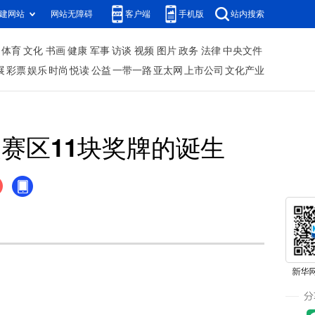
建网站
网站无障碍
客户端
手机版
站内搜索
体育
文化
书画
健康
军事
访谈
视频
图片
政务
法律
中央文件
展
彩票
娱乐
时尚
悦读
公益
一带一路
亚太网
上市公司
文化产业
赛区11块奖牌的诞生