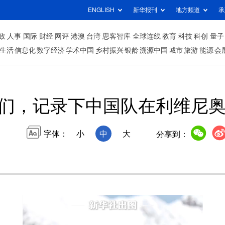
ENGLISH
新华报刊
地方频道
承
政
人事
国际
财经
网评
港澳
台湾
思客智库
全球连线
教育
科技
科创
量子
生活
信息化
数字经济
学术中国
乡村振兴
银龄
溯源中国
城市
旅游
能源
会
们，记录下中国队在利维尼奥
字体：
小
中
大
分享到：