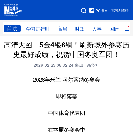
手机版
网站无障碍
PC版本
网站地图
首页
学习进行时
高层
时政
人事
国际
财
高清大图｜5金4银6铜！刷新境外参赛历
学习进行时
高层
时政
人事
史最好成绩，祝贺中国冬奥军团！
国际
财经
网评
港澳
2026-02-23 08:32:24
来源：新华社
台湾
思客智库
全球连线
教育
2026年米兰-科尔蒂纳冬奥会
科技
科创
量子
体育
文化
书画
健康
军事
即将落幕
访谈
视频
图片
政务
中国体育代表团
法律
中央文件
金融
汽车
在本届冬奥会中
食品
人居
信息化
数字经济