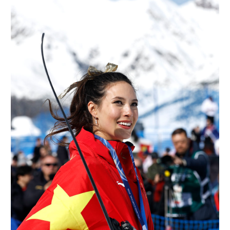
山东
河南
湖北
湖南
广东
广西
海南
重庆
四川
贵州
云南
西藏
陕西
甘肃
青海
宁夏
新疆
内蒙古
黑龙江
多语种频道
English
Español
Français
عربى
Русский язык
日本語
한국어
Deutsch
Português