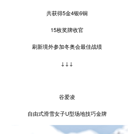
学术中国
乡村振兴
银龄
溯源中国
共获得5金4银6铜
城市
旅游
能源
会展
15枚奖牌收官
彩票
娱乐
时尚
悦读
刷新境外参加冬奥会最佳战绩
公益
一带一路
亚太网
上市公司
文化产业
↓↓↓
地方频道
谷爱凌
北京
天津
河北
山西
辽宁
吉林
上海
江苏
自由式滑雪女子U型场地技巧金牌
浙江
安徽
福建
江西