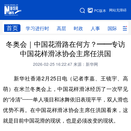
手机版
网站无障碍
PC版本
网站地图
首页
学习进行时
高层
时政
人事
国际
财
冬奥会｜中国花滑路在何方？——专访
学习进行时
高层
时政
人事
中国花样滑冰协会主席任洪国
国际
财经
网评
港澳
2026-02-25 16:22:47
来源：新华网
台湾
思客智库
全球连线
教育
新华社香港2月25日电（记者李嘉、王镜宇、高
科技
科创
量子
体育
萌）在米兰冬奥会上，中国花样滑冰经历了一次罕见
文化
书画
健康
军事
的“冷清”——单人项目和冰舞依旧表现平平，双人滑也
访谈
视频
图片
政务
优势不再。在中国花样滑冰协会主席任洪国看来，这
法律
中央文件
金融
汽车
就是目前中国花滑的现状，也是必须改变的现状。
食品
人居
信息化
数字经济