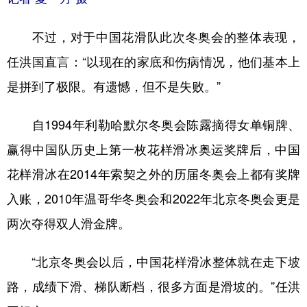
山东
河南
湖北
湖南
广东
广西
海南
重庆
不过，对于中国花滑队此次冬奥会的整体表现，
任洪国直言：“以现在的家底和伤病情况，他们基本上
四川
贵州
云南
西藏
是拼到了极限。有遗憾，但不是失败。”
陕西
甘肃
青海
宁夏
新疆
内蒙古
黑龙江
自1994年利勒哈默尔冬奥会陈露摘得女单铜牌、
赢得中国队历史上第一枚花样滑冰奥运奖牌后，中国
多语种频道
花样滑冰在2014年索契之外的历届冬奥会上都有奖牌
入账，2010年温哥华冬奥会和2022年北京冬奥会更是
English
Español
Français
عربى
两次夺得双人滑金牌。
Русский язык
日本語
한국어
Deutsch
Português
“北京冬奥会以后，中国花样滑冰整体就在走下坡
路，成绩下滑、梯队断档，很多方面是滑坡的。”任洪