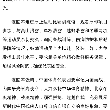
光。
学术中国
乡村振兴
银龄
溯源中国
城市
旅游
能源
会展
谌贻琴走进冰上运动比赛训练馆，观看冰球项目
训练，与高山滑雪、单板滑雪、越野滑雪和冬季两项
彩票
娱乐
时尚
悦读
等运动员亲切交流，询问备战训练、伤病防护和后勤
公益
一带一路
亚太网
上市公司
保障等情况，鼓励运动员全力以赴、轻装上阵，力争
文化产业
发挥出最佳水平，要求相关单位精心做好服务保障，
加强风险防范，确保代表团安全。
地方频道
谌贻琴强调，中国体育代表团要牢记为国而战、
北京
天津
河北
山西
为国争光崇高使命，大力弘扬中华体育精神、北京冬
辽宁
吉林
上海
江苏
奥精神、残奥精神，顽强拼搏、超越自我，充分展示
浙江
安徽
福建
江西
新时代中国残疾人自尊自信自强自立的良好形象。要