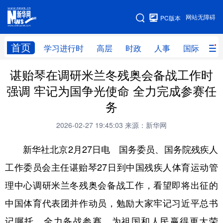
手机版
网站无障碍
PC版本
网站地图
首页
学习进行时
高层
时政
人事
国际
财
谌贻琴在调研米兰冬残奥会备战工作时
学习进行时
高层
时政
人事
强调 牢记为国争光使命 全力完成参赛任
国际
财经
网评
港澳
务
台湾
思客智库
全球连线
教育
2026-02-27 19:45:03
来源：新华网
科技
科创
量子
体育
新华社北京2月27日电 国务委员、国务院残疾人
文化
书画
健康
军事
工作委员会主任谌贻琴27日到中国残疾人体育运动管
访谈
视频
图片
政务
理中心调研米兰冬残奥会备战工作，看望即将出征的
法律
中央文件
金融
汽车
中国体育代表团并作动员，勉励大家牢记习近平总书
记嘱托，全力备战参赛，为祖国和人民赢得更大荣
食品
人居
信息化
数字经济