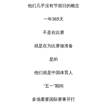
山东
河南
湖北
湖南
他们几乎没有节假日的概念
广东
广西
海南
重庆
一年365天
四川
贵州
云南
西藏
陕西
甘肃
青海
宁夏
不是在比赛
新疆
内蒙古
黑龙江
就是在为比赛做准备
多语种频道
是的
English
Español
Français
عربى
他们就是中国体育人
Русский язык
日本語
한국어
“五一”期间
Deutsch
Português
多场重要国际赛事开打