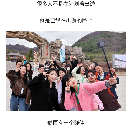
很多人不是在计划着出游
学术中国
乡村振兴
银龄
溯源中国
就是已经在出游的路上
城市
旅游
能源
会展
彩票
娱乐
时尚
悦读
公益
一带一路
亚太网
上市公司
文化产业
地方频道
北京
天津
河北
山西
辽宁
吉林
上海
江苏
浙江
安徽
福建
江西
然而有一个群体