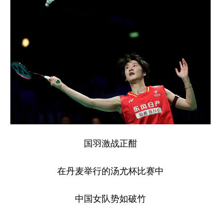
国羽激战正酣
在丹麦举行的汤尤杯比赛中
中国女队势如破竹