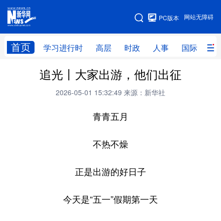
手机版
网站无障碍
PC版本
网站地图
首页
学习进行时
高层
时政
人事
国际
财
追光丨大家出游，他们出征
学习进行时
高层
时政
人事
2026-05-01 15:32:49
来源：新华社
国际
财经
网评
港澳
青青五月
台湾
思客智库
全球连线
教育
科技
科创
量子
体育
不热不燥
文化
书画
健康
军事
正是出游的好日子
访谈
视频
图片
政务
今天是“五一”假期第一天
法律
中央文件
金融
汽车
食品
人居
信息化
数字经济