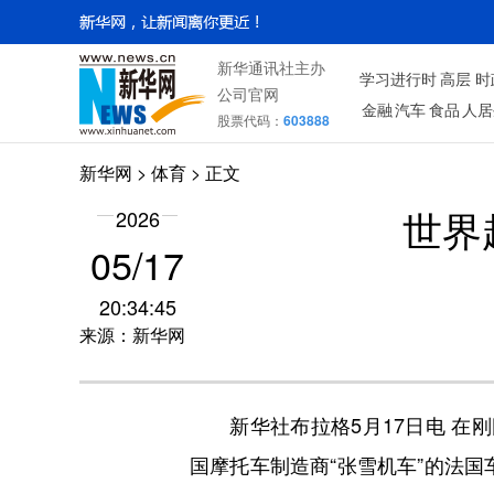
新华通讯社主办
学习进行时
高层
时
公司官网
金融
汽车
食品
人居
股票代码：
603888
新华网
>
体育
> 正文
2026
世界
05/17
20:34:45
来源：新华网
新华社布拉格5月17日电 在刚刚
国摩托车制造商“张雪机车”的法