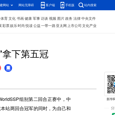
建网站
网站无障碍
客户端
手机版
站内搜索
体育
文化
书画
健康
军事
访谈
视频
图片
政务
法律
中央文件
展
彩票
娱乐
时尚
悦读
公益
一带一路
亚太网
上市公司
文化产业
”拿下第五冠
rldSSP组别第二回合正赛中，中
揽本站两回合冠军的同时，为自己和