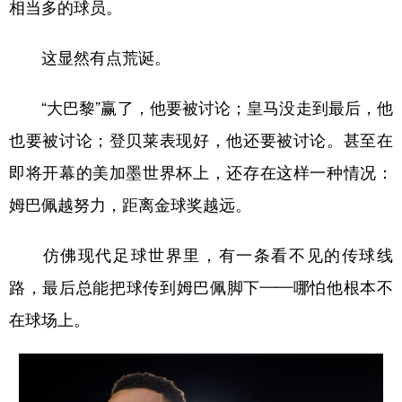
相当多的球员。
学术中国
乡村振兴
银龄
溯源中国
这显然有点荒诞。
城市
旅游
能源
会展
“大巴黎”赢了，他要被讨论；皇马没走到最后，他
彩票
娱乐
时尚
悦读
也要被讨论；登贝莱表现好，他还要被讨论。甚至在
公益
一带一路
亚太网
上市公司
即将开幕的美加墨世界杯上，还存在这样一种情况：
文化产业
姆巴佩越努力，距离金球奖越远。
地方频道
仿佛现代足球世界里，有一条看不见的传球线
路，最后总能把球传到姆巴佩脚下——哪怕他根本不
北京
天津
河北
山西
在球场上。
辽宁
吉林
上海
江苏
浙江
安徽
福建
江西