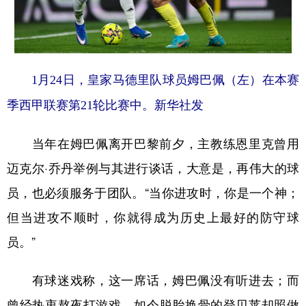
1月24日，皇家马德里队球员姆巴佩（左）在本赛
季西甲联赛第21轮比赛中。新华社发
当年在姆巴佩离开巴黎前夕，主教练恩里克曾用
迈克尔·乔丹举例与其进行谈话，大意是，再伟大的球
员，也必须服务于团队。“当你进攻时，你是一个神；
但当进攻不顺时，你就得成为历史上最好的防守球
员。”
有球迷戏称，这一席话，姆巴佩没有听进去；而
曾经热衷熬夜打游戏、如今脱胎换骨的登贝莱却照做