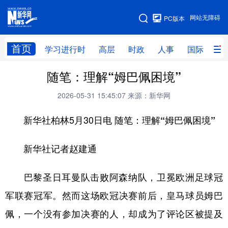
手机版
网站无障碍
PC版本
网站地图
首页
学习进行时
高层
时政
人事
国际
财
随笔：理解“姆巴佩困境”
学习进行时
高层
时政
人事
2026-05-31 15:45:07
来源：新华网
国际
财经
网评
港澳
新华社柏林5月30日电
随笔：理解“姆巴佩困境”
台湾
思客智库
全球连线
教育
科技
科创
量子
体育
新华社记者赵建通
文化
书画
健康
军事
巴黎圣日耳曼队击败阿森纳队，卫冕欧洲足球冠
访谈
视频
图片
政务
军联赛冠军。然而这场欧冠决赛前后，皇马球员姆巴
法律
中央文件
金融
汽车
佩，一个没有参加决赛的人，却成为了评论区被提及
食品
人居
信息化
数字经济