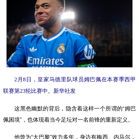
山东
河南
湖北
湖南
广东
广西
海南
重庆
四川
贵州
云南
西藏
陕西
甘肃
青海
宁夏
新疆
内蒙古
黑龙江
多语种频道
2月8日，皇家马德里队球员姆巴佩在本赛季西甲
联赛第23轮比赛中。新华社发
English
Español
Français
عربى
Русский язык
日本語
한국어
这黑色幽默的背后，隐含着这样一个所谓的“姆巴
Deutsch
Português
佩困境”，也体现着当今足坛对一名前锋的重新定义。
他曾为“大巴黎”效力多年，身边有梅西、内马尔，