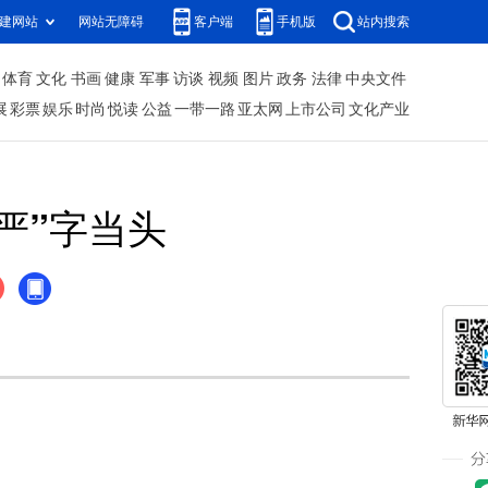
建网站
网站无障碍
客户端
手机版
站内搜索
体育
文化
书画
健康
军事
访谈
视频
图片
政务
法律
中央文件
展
彩票
娱乐
时尚
悦读
公益
一带一路
亚太网
上市公司
文化产业
严”字当头