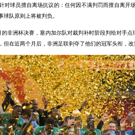
对球员擅自离场抗议的：任何因不满判罚而擅自离开场
事球队原则上将被判负。
非洲杯决赛，塞内加尔队对裁判补时阶段判给对手点球
，但在近两个月后，非洲足联剥夺了他们的冠军头衔，改