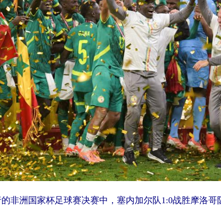
行的非洲国家杯足球赛决赛中，塞内加尔队1:0战胜摩洛哥