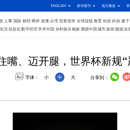
ENGLISH
新华报刊
地方频道
承
政
人事
国际
财经
网评
港澳
台湾
思客智库
全球连线
教育
科技
科创
量子
生活
信息化
数字经济
学术中国
乡村振兴
银龄
溯源中国
城市
旅游
能源
会
住嘴、迈开腿，世界杯新规“
字体：
小
中
大
分享到：