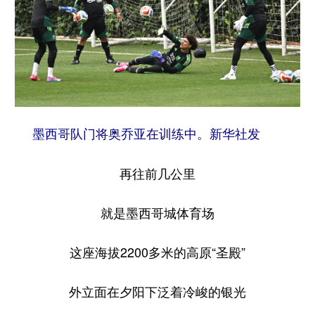
山东
河南
湖北
湖南
广东
广西
海南
重庆
四川
贵州
云南
西藏
陕西
甘肃
青海
宁夏
新疆
内蒙古
黑龙江
墨西哥队门将奥乔亚在训练中。新华社发
多语种频道
再往前几公里
English
Español
Français
عربى
就是墨西哥城体育场
Русский язык
日本語
한국어
这座海拔2200多米的高原“圣殿”
Deutsch
Português
外立面在夕阳下泛着冷峻的银光