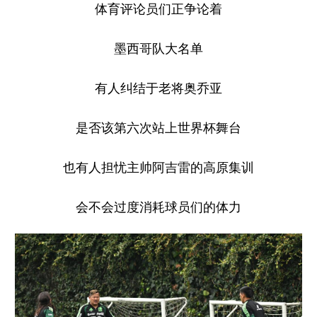
体育评论员们正争论着
学术中国
乡村振兴
银龄
溯源中国
墨西哥队大名单
城市
旅游
能源
会展
有人纠结于老将奥乔亚
彩票
娱乐
时尚
悦读
公益
一带一路
亚太网
上市公司
是否该第六次站上世界杯舞台
文化产业
也有人担忧主帅阿吉雷的高原集训
地方频道
会不会过度消耗球员们的体力
北京
天津
河北
山西
辽宁
吉林
上海
江苏
浙江
安徽
福建
江西