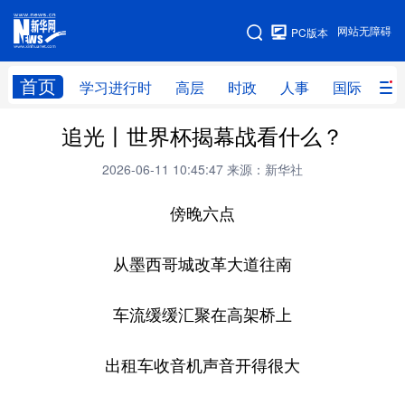
手机版
网站无障碍
PC版本
网站地图
首页
学习进行时
高层
时政
人事
国际
财
追光丨世界杯揭幕战看什么？
学习进行时
高层
时政
人事
2026-06-11 10:45:47
来源：新华社
国际
财经
网评
港澳
傍晚六点
台湾
思客智库
全球连线
教育
科技
科创
量子
体育
从墨西哥城改革大道往南
文化
书画
健康
军事
车流缓缓汇聚在高架桥上
访谈
视频
图片
政务
出租车收音机声音开得很大
法律
中央文件
金融
汽车
食品
人居
信息化
数字经济