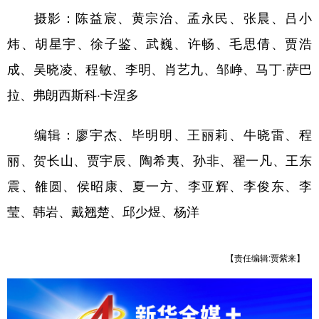
摄影：陈益宸、黄宗治、孟永民、张晨、吕小
炜、胡星宇、徐子鉴、武巍、许畅、毛思倩、贾浩
成、吴晓凌、程敏、李明、肖艺九、邹峥、马丁·萨巴
拉、弗朗西斯科·卡涅多
编辑：廖宇杰、毕明明、王丽莉、牛晓雷、程
丽、贺长山、贾宇辰、陶希夷、孙非、翟一凡、王东
震、雒圆、侯昭康、夏一方、李亚辉、李俊东、李
莹、韩岩、戴翘楚、邱少煜、杨洋
【责任编辑:贾紫来】