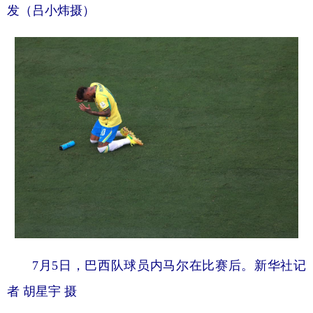
发（吕小炜摄）
7月5日，巴西队球员内马尔在比赛后。新华社记
者 胡星宇 摄