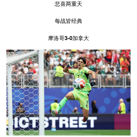
悲喜两重天
学术中国
乡村振兴
银龄
溯源中国
每战皆经典
城市
旅游
能源
会展
摩洛哥3-0加拿大
彩票
娱乐
时尚
悦读
公益
一带一路
亚太网
上市公司
文化产业
地方频道
北京
天津
河北
山西
辽宁
吉林
上海
江苏
浙江
安徽
福建
江西