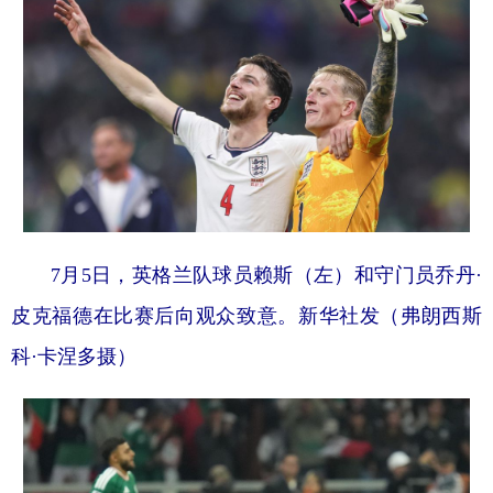
7月5日，英格兰队球员赖斯（左）和守门员乔丹·
皮克福德在比赛后向观众致意。新华社发（弗朗西斯
科·卡涅多摄）