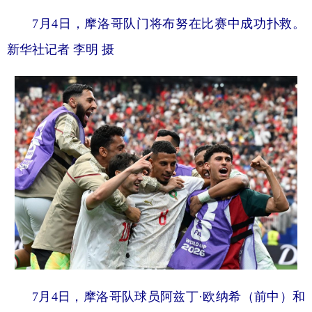
山东
河南
湖北
湖南
7月4日，摩洛哥队门将布努在比赛中成功扑救。
广东
广西
海南
重庆
新华社记者 李明 摄
四川
贵州
云南
西藏
陕西
甘肃
青海
宁夏
新疆
内蒙古
黑龙江
多语种频道
English
Español
Français
عربى
Русский язык
日本語
한국어
Deutsch
Português
7月4日，摩洛哥队球员阿兹丁·欧纳希（前中）和