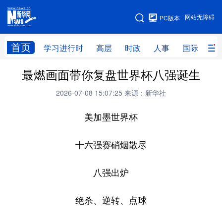
手机版
网站无障碍
PC版本
网站地图
首页
学习进行时
高层
时政
人事
国际
财
最燃画面带你复盘世界杯八强诞生
学习进行时
高层
时政
人事
2026-07-08 15:07:25
来源：新华社
国际
财经
网评
港澳
美加墨世界杯
台湾
思客智库
全球连线
教育
科技
科创
量子
体育
十六强赛硝烟散尽
文化
书画
健康
军事
八强出炉
访谈
视频
图片
政务
绝杀、逆转、点球
法律
中央文件
金融
汽车
食品
人居
信息化
数字经济