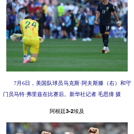
7月6日，美国队球员马克斯·阿夫斯滕（右）和守
门员马特·弗里兹在比赛后。新华社记者 毛思倩 摄
阿根廷3-2埃及