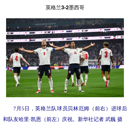
英格兰3-2墨西哥
7月5日，英格兰队球员贝林厄姆（前右）进球后
和队友哈里·凯恩（前左）庆祝。新华社记者 武巍 摄