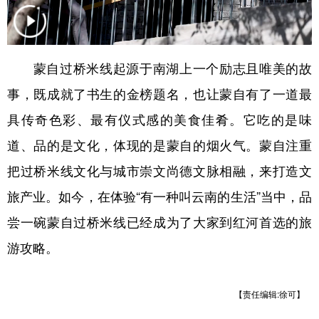
学术中国
乡村振兴
银龄
溯源中国
城市
旅游
能源
会展
蒙自过桥米线起源于南湖上一个励志且唯美的故
彩票
娱乐
时尚
悦读
事，既成就了书生的金榜题名，也让蒙自有了一道最
公益
一带一路
亚太网
上市公司
具传奇色彩、最有仪式感的美食佳肴。它吃的是味
道、品的是文化，体现的是蒙自的烟火气。蒙自注重
文化产业
把过桥米线文化与城市崇文尚德文脉相融，来打造文
旅产业。如今，在体验“有一种叫云南的生活”当中，品
地方频道
尝一碗蒙自过桥米线已经成为了大家到红河首选的旅
北京
天津
河北
山西
游攻略。
辽宁
吉林
上海
江苏
浙江
安徽
福建
江西
【责任编辑:徐可】