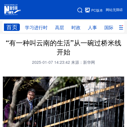
手机版
网站无障碍
PC版本
网站地图
首页
学习进行时
高层
时政
人事
国际
财
“有一种叫云南的生活”从一碗过桥米线
学习进行时
高层
时政
人事
开始
国际
财经
网评
港澳
2025-01-07 14:23:42
来源：新华网
台湾
思客智库
全球连线
教育
科技
科创
量子
体育
文化
书画
健康
军事
访谈
视频
图片
政务
法律
中央文件
金融
汽车
食品
人居
信息化
数字经济