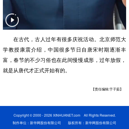
山东
河南
湖北
湖南
广东
广西
海南
重庆
四川
贵州
云南
西藏
陕西
甘肃
青海
宁夏
在古代，古人过年有很多庆祝活动。北京师范大
学教授康震介绍，中国很多节日自唐宋时期逐渐丰
新疆
内蒙古
黑龙江
富，春节的不少习俗也在此间慢慢成形，过年放假，
就是从唐代才正式开始有的。
多语种频道
English
Español
Français
عربى
【责任编辑:于子茹】
Русский язык
日本語
한국어
Deutsch
Português
Copyright © 2000 - 2026 XINHUANET.com All Rights Reserved.
制作单位：新华网股份有限公司 版权所有：新华网股份有限公司