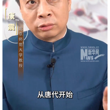
学术中国
乡村振兴
银龄
溯源中国
城市
旅游
能源
会展
彩票
娱乐
时尚
悦读
公益
一带一路
亚太网
上市公司
文化产业
地方频道
北京
天津
河北
山西
辽宁
吉林
上海
江苏
浙江
安徽
福建
江西