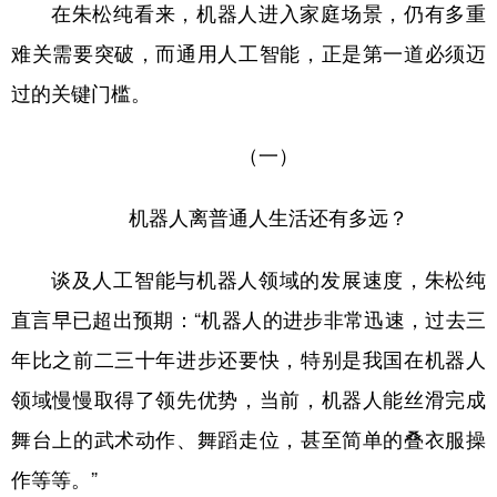
山东
河南
湖北
湖南
在朱松纯看来，机器人进入家庭场景，仍有多重
难关需要突破，而通用人工智能，正是第一道必须迈
广东
广西
海南
重庆
过的关键门槛。
四川
贵州
云南
西藏
陕西
甘肃
青海
宁夏
（一）
新疆
内蒙古
黑龙江
机器人离普通人生活还有多远？
多语种频道
谈及人工智能与机器人领域的发展速度，朱松纯
直言早已超出预期：“机器人的进步非常迅速，过去三
English
Español
Français
عربى
年比之前二三十年进步还要快，特别是我国在机器人
Русский язык
日本語
한국어
领域慢慢取得了领先优势，当前，机器人能丝滑完成
Deutsch
Português
舞台上的武术动作、舞蹈走位，甚至简单的叠衣服操
作等等。”