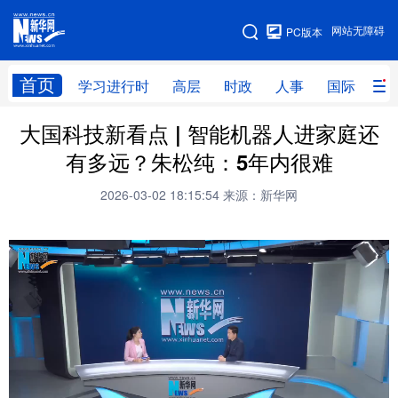
手机版
网站无障碍
PC版本
网站地图
首页
学习进行时
高层
时政
人事
国际
财
大国科技新看点 | 智能机器人进家庭还
学习进行时
高层
时政
人事
有多远？朱松纯：5年内很难
国际
财经
网评
港澳
2026-03-02 18:15:54
来源：新华网
台湾
思客智库
全球连线
教育
科技
科创
量子
体育
文化
书画
健康
军事
访谈
视频
图片
政务
法律
中央文件
金融
汽车
食品
人居
信息化
数字经济