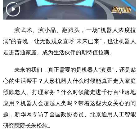
学术中国
乡村振兴
银龄
溯源中国
城市
旅游
能源
会展
演武术、演小品、翻跟头，一场“机器人浓度拉
彩票
娱乐
时尚
悦读
满”的春晚，让无数观众直呼“未来已来”，也让机器人
公益
一带一路
亚太网
上市公司
走进普通家庭、成为生活伙伴的期待值拉满。
文化产业
未来的我们，真正需要的是机器人“演员”，还是贴
心的生活帮手？人形机器人什么时候能真正走入家庭
地方频道
照顾老人、打理家务？什么时候能走进千行百业落地
北京
天津
河北
山西
应用？机器人会超越人类吗？带着这些大众关心的问
题，新华网专访了全国政协委员、北京通用人工智能
辽宁
吉林
上海
江苏
研究院院长朱松纯。
浙江
安徽
福建
江西