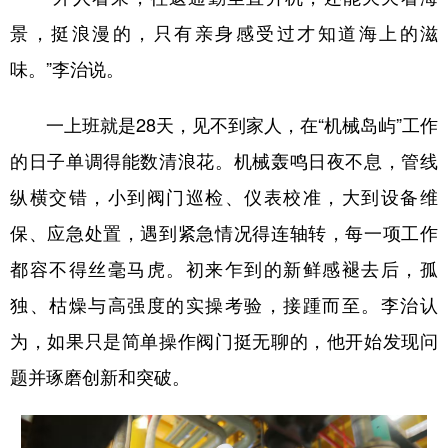
景，挺浪漫的，只有亲身感受过才知道海上的滋
味。”李治说。
一上班就是28天，见不到家人，在“机械岛屿”工作
的日子单调得能数清浪花。机械轰鸣日夜不息，管线
纵横交错，小到阀门巡检、仪表校准，大到设备维
保、应急处置，遇到紧急情况得连轴转，每一项工作
都容不得丝毫马虎。初来乍到的新鲜感褪去后，孤
独、枯燥与高强度的实操考验，接踵而至。李治认
为，如果只是简单操作阀门挺无聊的，他开始发现问
题并琢磨创新和突破。