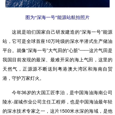
山东
河南
湖北
湖南
广东
广西
海南
重庆
图为“深海一号”能源站航拍照片
四川
贵州
云南
西藏
这就是咱们国家自己研发建造的“深海一号”能源
陕西
甘肃
青海
宁夏
站，它可是全球首座10万吨级的深水半潜式生产储油
新疆
内蒙古
黑龙江
平台。就像“深海一号”大气田的“心脏”——这片气田是
我国目前发现的最深、最难开采的海上气田，这里的
多语种频道
天然气，正源源不断送到粤港澳大湾区和海南自贸
English
Español
Français
عربى
港，守护万家灯火。
Русский язык
日本語
한국어
今年36岁的大国工匠李治，是中国海油海南公司
Deutsch
Português
陵水-崖城作业公司主任工程师，也是中国海油最年轻
的深水技术专家之一，这片1500米水深的海域，是他