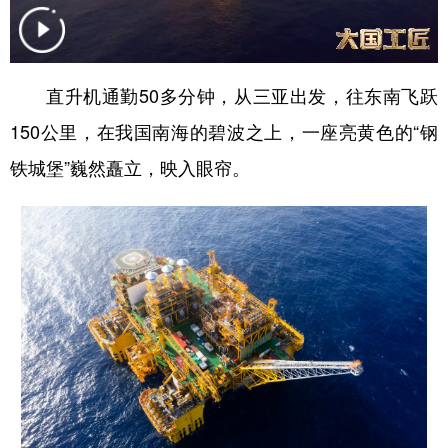
学术中国
乡村振兴
银龄
溯源中国
城市
旅游
能源
会展
直升机通勤50多分钟，从三亚出发，往东南飞跃
彩票
娱乐
时尚
悦读
150公里，在我国南海的碧波之上，一座亮黄色的“钢
公益
一带一路
亚太网
上市公司
铁城堡”巍然矗立，映入眼帘。
文化产业
地方频道
北京
天津
河北
山西
辽宁
吉林
上海
江苏
浙江
安徽
福建
江西