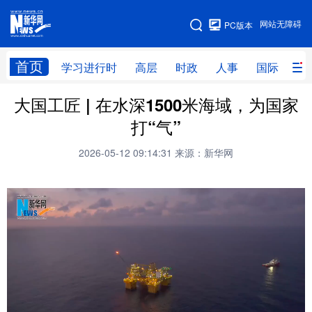
手机版
网站无障碍
PC版本
网站地图
首页
学习进行时
高层
时政
人事
国际
财
大国工匠 | 在水深1500米海域，为国家
学习进行时
高层
时政
人事
打“气”
国际
财经
网评
港澳
2026-05-12 09:14:31
来源：新华网
台湾
思客智库
全球连线
教育
科技
科创
量子
体育
文化
书画
健康
军事
访谈
视频
图片
政务
法律
中央文件
金融
汽车
食品
人居
信息化
数字经济