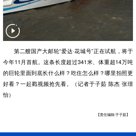
山东
河南
湖北
湖南
广东
广西
海南
重庆
四川
贵州
云南
西藏
陕西
甘肃
青海
宁夏
第二艘国产大邮轮“爱达·花城号”正在试航，将于
新疆
内蒙古
黑龙江
今年11月首航。这条长度超过341米、体重超14万吨
的巨轮里面到底长什么样？吃住怎么样？哪里拍照更
多语种频道
好看？一起戳视频抢先看。（记者于子茹 陈杰 张璟
English
Español
Français
عربى
怡）
Русский язык
日本語
한국어
Deutsch
Português
【责任编辑:于子茹】