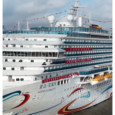
学术中国
乡村振兴
银龄
溯源中国
城市
旅游
能源
会展
彩票
娱乐
时尚
悦读
公益
一带一路
亚太网
上市公司
文化产业
地方频道
北京
天津
河北
山西
辽宁
吉林
上海
江苏
浙江
安徽
福建
江西