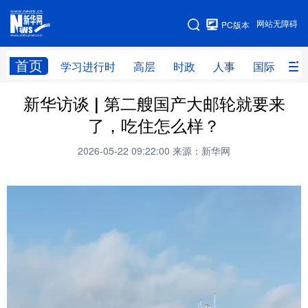
手机版
网站无障碍
PC版本
网站地图
首页
学习进行时
高层
时政
人事
国际
财
新华访谈 | 第二艘国产大邮轮就要来
学习进行时
高层
时政
人事
了，吃住怎么样？
国际
财经
网评
港澳
2026-05-22 09:22:00
来源：新华网
台湾
思客智库
全球连线
教育
科技
科创
量子
体育
文化
书画
健康
军事
访谈
视频
图片
政务
法律
中央文件
金融
汽车
食品
人居
信息化
数字经济