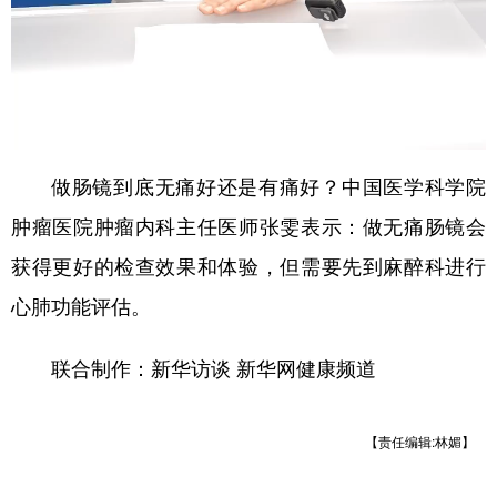
山东
河南
湖北
湖南
广东
广西
海南
重庆
四川
贵州
云南
西藏
陕西
甘肃
青海
宁夏
做肠镜到底无痛好还是有痛好？中国医学科学院
新疆
内蒙古
黑龙江
肿瘤医院肿瘤内科主任医师张雯表示：做无痛肠镜会
获得更好的检查效果和体验，但需要先到麻醉科进行
多语种频道
心肺功能评估。
English
Español
Français
عربى
联合制作：新华访谈 新华网健康频道
Русский язык
日本語
한국어
Deutsch
Português
【责任编辑:林媚】