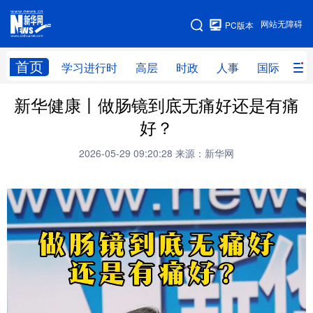
手机版
网站无障碍
PC版本
网站地图
首页
学习进行时
高层
时政
人事
国际
财
新华健康丨做肠镜到底无痛好还是有痛
学习进行时
高层
时政
人事
好？
国际
财经
网评
港澳
2026-05-29 09:20:28
来源：新华网
台湾
思客智库
全球连线
教育
科技
科创
量子
体育
文化
书画
健康
军事
访谈
视频
图片
政务
法律
中央文件
金融
汽车
食品
人居
信息化
数字经济