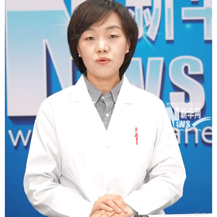
学术中国
乡村振兴
银龄
溯源中国
城市
旅游
能源
会展
彩票
娱乐
时尚
悦读
公益
一带一路
亚太网
上市公司
文化产业
地方频道
北京
天津
河北
山西
辽宁
吉林
上海
江苏
浙江
安徽
福建
江西