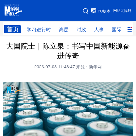
手机版
网站无障碍
PC版本
网站地图
首页
学习进行时
高层
时政
人事
国际
财
大国院士｜陈立泉：书写中国新能源奋
学习进行时
高层
时政
人事
进传奇
国际
财经
网评
港澳
2026-07-08 11:48:47
来源：新华网
台湾
思客智库
全球连线
教育
科技
科创
量子
体育
文化
书画
健康
军事
访谈
视频
图片
政务
法律
中央文件
金融
汽车
食品
人居
信息化
数字经济