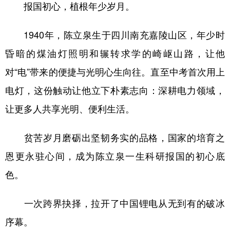
山东
河南
湖北
湖南
报国初心，植根年少岁月。
广东
广西
海南
重庆
1940年，陈立泉生于四川南充嘉陵山区，年少时
四川
贵州
云南
西藏
昏暗的煤油灯照明和辗转求学的崎岖山路，让他
陕西
甘肃
青海
宁夏
对“电”带来的便捷与光明心生向往。直至中考首次用上
新疆
内蒙古
黑龙江
电灯，这份触动让他立下朴素志向：深耕电力领域，
让更多人共享光明、便利生活。
多语种频道
贫苦岁月磨砺出坚韧务实的品格，国家的培育之
English
Español
Français
عربى
恩更永驻心间，成为陈立泉一生科研报国的初心底
Русский язык
日本語
한국어
色。
Deutsch
Português
一次跨界抉择，拉开了中国锂电从无到有的破冰
序幕。