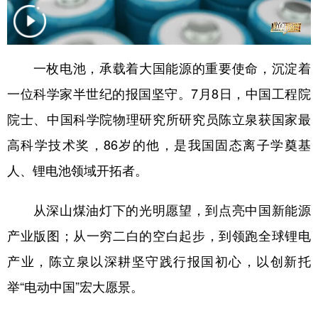
学术中国
乡村振兴
银龄
溯源中国
城市
旅游
能源
会展
一枚电池，承载着大国能源的重要使命，沉淀着
彩票
娱乐
时尚
悦读
一位科学家半世纪的报国坚守。7月8日，中国工程院
公益
一带一路
亚太网
上市公司
院士、中国科学院物理研究所研究员陈立泉获国家最
高科学技术奖，86岁的他，是我国固态离子学奠基
文化产业
人、锂电池领域开拓者。
地方频道
从深山煤油灯下的光明愿望，到点亮中国新能源
北京
天津
河北
山西
产业版图；从一穷二白的空白起步，到领跑全球锂电
产业，陈立泉以深耕坚守践行报国初心，以创新托
辽宁
吉林
上海
江苏
举“电动中国”宏大愿景。
浙江
安徽
福建
江西