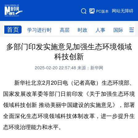
手机版
网站无障碍
PC版本
网站地图
首页
学习进行时
高层
时政
人事
国际
财
多部门印发实施意见加强生态环境领域
学习进行时
高层
时政
人事
科技创新
国际
财经
网评
港澳
2025-02-20 22:57:48
来源：新华网
台湾
思客智库
全球连线
教育
新华社北京2月20日电（记者高敬）生态环境部、
科技
科创
量子
体育
国家发展改革委等部门日前印发《关于加强生态环境
文化
书画
健康
军事
领域科技创新 推动美丽中国建设的实施意见》，部署
访谈
视频
图片
政务
全面深化生态环境领域科技体制改革，进一步提升生
法律
中央文件
金融
汽车
态环境治理能力和水平。
食品
人居
信息化
数字经济