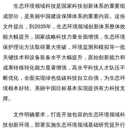
生态环境领域科技是国家科技创新体系的重要组
学术中国
乡村振兴
银龄
溯源中国
成部分，是美丽中国建设保障体系的重要内容。这份
城市
旅游
能源
会展
文件提出，到2035年，生态环境领域创新体系整体效
彩票
娱乐
时尚
悦读
能大幅提升，国家战略科技力量全面增强，生态环境
保护理论方法取得重大突破，环境监测和模拟等一批
公益
一带一路
亚太网
上市公司
关键技术和设备装备水平大幅提升，原始创新能力和
文化产业
成果转移转化能力显著增强，高水平科技人才队伍不
断优化，全面实现绿色低碳科技自立自强，为生态环
地方频道
境根本好转、美丽中国目标基本实现提供有力科技支
北京
天津
河北
山西
撑。
辽宁
吉林
上海
江苏
文件明确要求，打造开放包容的生态环境领域科
浙江
安徽
福建
江西
技创新环境，部署实施生态环境领域基础研究提升行