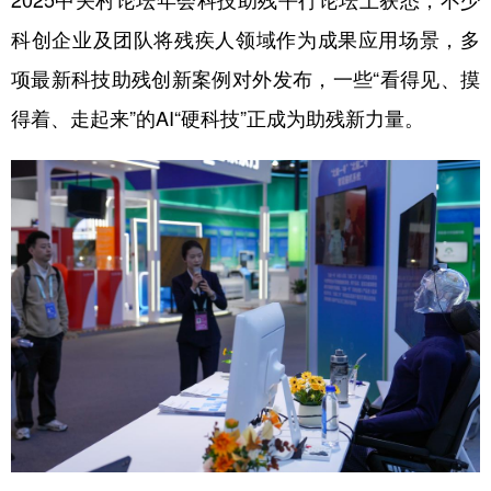
2025中关村论坛年会科技助残平行论坛上获悉，不少
科创企业及团队将残疾人领域作为成果应用场景，多
学术中国
乡村振兴
银龄
溯源中国
项最新科技助残创新案例对外发布，一些“看得见、摸
城市
旅游
能源
会展
得着、走起来”的AI“硬科技”正成为助残新力量。
彩票
娱乐
时尚
悦读
公益
一带一路
亚太网
上市公司
文化产业
地方频道
北京
天津
河北
山西
辽宁
吉林
上海
江苏
浙江
安徽
福建
江西