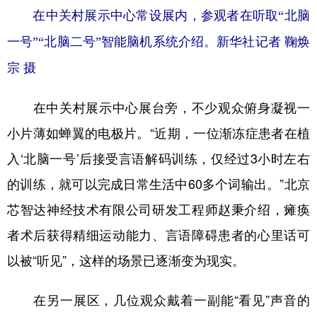
山东
河南
湖北
湖南
在中关村展示中心常设展内，参观者在听取“北脑
广东
广西
海南
重庆
一号”“北脑二号”智能脑机系统介绍。新华社记者 鞠焕
四川
贵州
云南
西藏
宗 摄
陕西
甘肃
青海
宁夏
在中关村展示中心展台旁，不少观众俯身凝视一
新疆
内蒙古
黑龙江
小片薄如蝉翼的电极片。“近期，一位渐冻症患者在植
入‘北脑一号’后接受言语解码训练，仅经过3小时左右
多语种频道
的训练，就可以完成日常生活中60多个词输出。”北京
English
Español
Français
عربى
芯智达神经技术有限公司研发工程师赵秉介绍，瘫痪
者术后获得精细运动能力、言语障碍患者的心里话可
Русский язык
日本語
한국어
以被“听见”，这样的场景已逐渐变为现实。
Deutsch
Português
在另一展区，几位观众戴着一副能“看见”声音的