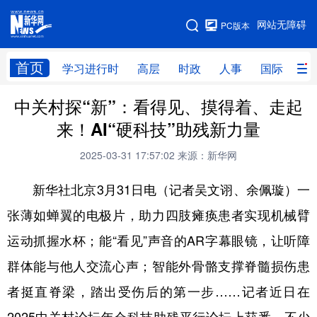
手机版
网站无障碍
PC版本
网站地图
首页
学习进行时
高层
时政
人事
国际
财
中关村探“新”：看得见、摸得着、走起
学习进行时
高层
时政
人事
来！AI“硬科技”助残新力量
国际
财经
网评
港澳
2025-03-31 17:57:02
来源：新华网
台湾
思客智库
全球连线
教育
新华社北京3月31日电（记者吴文诩、余佩璇）一
科技
科创
量子
体育
张薄如蝉翼的电极片，助力四肢瘫痪患者实现机械臂
文化
书画
健康
军事
运动抓握水杯；能“看见”声音的AR字幕眼镜，让听障
访谈
视频
图片
政务
群体能与他人交流心声；智能外骨骼支撑脊髓损伤患
法律
中央文件
金融
汽车
者挺直脊梁，踏出受伤后的第一步……记者近日在
食品
人居
信息化
数字经济